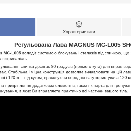
Характеристики
Регульована Лава MAGNUS MC-L005 SH
s MC-L005
володіє системою блокувань і стелажів під спинкою, що 
 витривалість.
гулювання спинки досягає 90 градусів (прямого кута) для вправ верх
ах. Стабільна і міцна конструкція дозволяє вичавлювати на цій лавц
і і 120 кг – під кутом, враховуючи середню вагу користувача 120 кг
а прикріплення додаткових елементів, таких як парта для тренування 
енування, в яких Ви
вправляєте
практично всі частини вашого тіла.