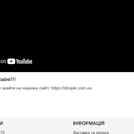
аїні!!!
 знайти на нашому сайті: https://shopik.com.ua
И
ІНФОРМАЦІЯ
873
Доставка та оплата