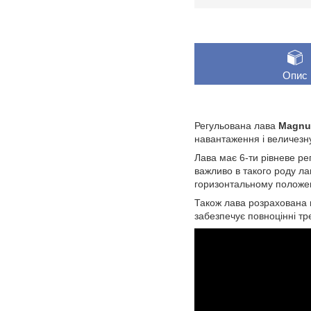
Опис
Регульована лава
Magnu
навантаження і величезну
Лава має 6-ти рівневе ре
важливо в такого роду лав
горизонтальному положенн
Також лава розрахована н
забезпечує повноцінні тр