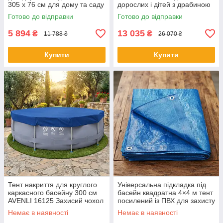
305 x 76 см для дому та саду
дорослих і дітей з драбиною
із фільтром та насосом
фільтром та насосом для
Готово до відправки
Готово до відправки
дому та саду
5 894
13 035
₴
₴
11 788 ₴
26 070 ₴
Купити
Купити
Тент накриття для круглого
Універсальна підкладка під
каркасного басейну 300 см
басейн квадратна 4×4 м тент
AVENLI 16125 Захисий чохол
посилений із ПВХ для захисту
на круглий басейн
дна басейну від пошкоджень
Немає в наявності
Немає в наявності
водонепроникний із ПВХ 3 м
бруду та вологи