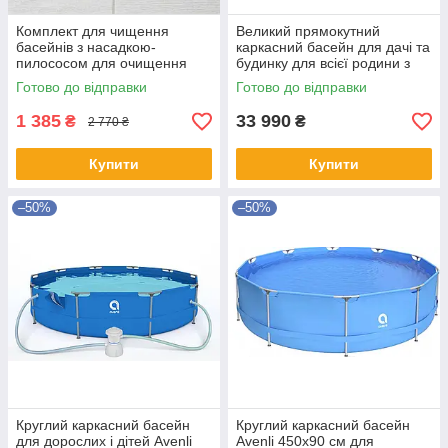
Комплект для чищення
Великий прямокутний
басейнів з насадкою-
каркасний басейн для дачі та
пилососом для очищення
будинку для всієї родини з
дна та поверхні довжина 249
насосом та фільтром
Готово до відправки
Готово до відправки
см 2 в 1 Avenli набір для
540х250 см Avenli Shopik
чистки
1 385
33 990
₴
₴
2 770 ₴
Купити
Купити
–50%
–50%
Круглий каркасний басейн
Круглий каркасний басейн
для дорослих і дітей Avenli
Avenli 450x90 см для