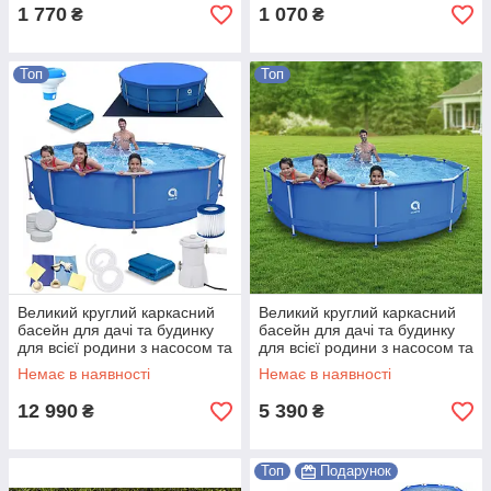
1 770
1 070
₴
₴
Топ
Топ
Великий круглий каркасний
Великий круглий каркасний
басейн для дачі та будинку
басейн для дачі та будинку
для всієї родини з насосом та
для всієї родини з насосом та
фільтром 360 х 76 см 19 в 1
фільтром 305 х 76 см Синій
Немає в наявності
Немає в наявності
Синій Shopik
Shopik
12 990
5 390
₴
₴
Топ
Подарунок