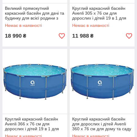
Великий прямокутний
Круглий каркасний басейн
каркасний басейн для дачі та
Avenli 305 x 76 см для
будинку для всієї родини з
дорослих і дітей 19 в 1 для
насосом та фільтром
дому та саду із фільтром та
Немає в наявності
Немає в наявності
427х275 см Avenli Shopik
насосом
18 990
11 988
₴
₴
Круглий каркасний басейн
Круглий каркасний басейн
Avenli 366 x 76 см для
для дорослих і дітей Avenli
дорослих і дітей 19 в 1 для
360 x 76 см для дому та саду
дому та саду із фільтром та
із фільтром та насосом 6125
Немає в наявності
Немає в наявності