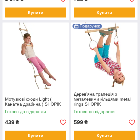
Купити
Купити
Подарунок
Дерев'яна трапеція з
Мотузкові сходи Light (
металевими кільцями metal
Канатна драбина ) SHOPIK
rings SHOPIK
Готово до відправки
Готово до відправки
439
599
₴
₴
Купити
Купити