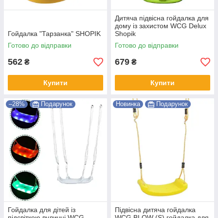
Дитяча підвісна гойдалка для
дому із захистом WCG Delux
Гойдалка "Тарзанка" SHOPIK
Shopik
Готово до відправки
Готово до відправки
562
679
₴
₴
Купити
Купити
–28%
Подарунок
Новинка
Подарунок
Гойдалка для дітей із
Підвісна дитяча гойдалка
підсвіткою вуличні WCG
WCG BLOW (S) гойдалка для