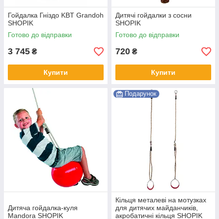
Гойдалка Гніздо KBT Grandoh
Дитячі гойдалки з сосни
SHOPIK
SHOPIK
Готово до відправки
Готово до відправки
3 745
720
₴
₴
Купити
Купити
Подарунок
Кільця металеві на мотузках
Дитяча гойдалка-куля
для дитячих майданчиків,
Mandora SHOPIK
акробатичні кільця SHOPIK