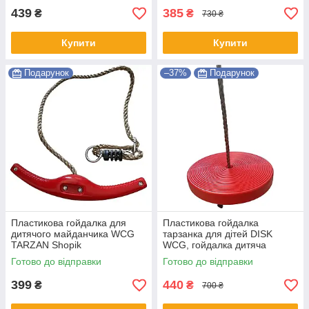
439
385
₴
₴
730 ₴
Купити
Купити
Подарунок
–37%
Подарунок
Пластикова гойдалка для
Пластикова гойдалка
дитячого майданчика WCG
тарзанка для дітей DISK
TARZAN Shopik
WCG, гойдалка дитяча
вулична Shopik
Готово до відправки
Готово до відправки
399
440
₴
₴
700 ₴