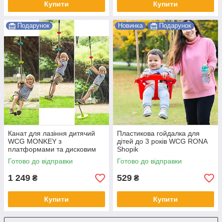
Купити
Купити
Подарунок
Новинка
Подарунок
Канат для лазіння дитячий
Пластикова гойдалка для
WCG MONKEY з
дітей до 3 років WCG RONA
платформами та дисковим
Shopik
сидінням Shopik
Готово до відправки
Готово до відправки
1 249
529
₴
₴
Купити
Купити