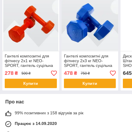
Гантелі композитні для
Гантелі композитні для
Диск
фітнесу 2х1 кг NEO-
фітнесу 2х3 кг NEO-
Штан
SPORT, гантель суцільна
SPORT, гантель суцільна
SHO
нерозбірна (жовтогаряча)
нерозбірна (синя) Shopik
278
478
645
₴
₴
500 ₴
750 ₴
Shopik
Купити
Купити
Про нас
99% позитивних з 158 відгуків за рік
Працює з 14.09.2020