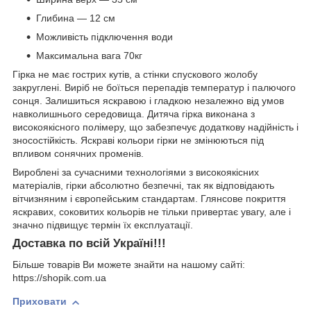
Глибина ― 12 см
Можливість підключення води
Максимальна вага 70кг
Гірка не має гострих кутів, а стінки спускового жолобу
закруглені. Виріб не боїться перепадів температур і палючого
сонця. Залишиться яскравою і гладкою незалежно від умов
навколишнього середовища. Дитяча гірка виконана з
високоякісного полімеру, що забезпечує додаткову надійність і
зносостійкість. Яскраві кольори гірки не змінюються під
впливом сонячних променів.
Вироблені за сучасними технологіями з високоякісних
матеріалів, гірки абсолютно безпечні, так як відповідають
вітчизняним і європейським стандартам. Глянсове покриття
яскравих, соковитих кольорів не тільки привертає увагу, але і
значно підвищує термін їх експлуатації.
Доставка по всій Україні!!!
Більше товарів Ви можете знайти на нашому сайті:
https://shopik.com.ua
Приховати