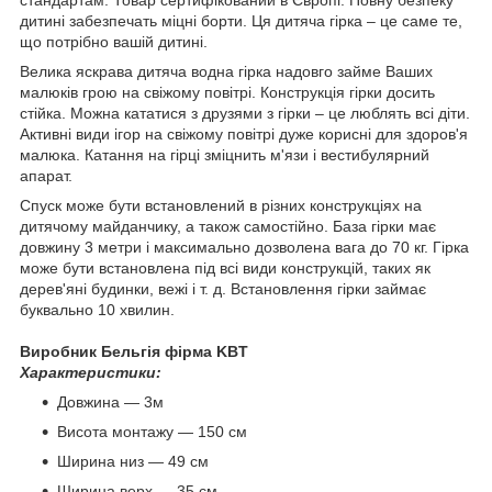
стандартам. Товар сертифікований в Європі. Повну безпеку
дитині забезпечать міцні борти. Ця дитяча гірка – це саме те,
що потрібно вашій дитині.
Велика яскрава дитяча водна гірка надовго займе Ваших
малюків грою на свіжому повітрі. Конструкція гірки досить
стійка. Можна кататися з друзями з гірки – це люблять всі діти.
Активні види ігор на свіжому повітрі дуже корисні для здоров'я
малюка. Катання на гірці зміцнить м'язи і вестибулярний
апарат.
Спуск може бути встановлений в різних конструкціях на
дитячому майданчику, а також самостійно. База гірки має
довжину 3 метри і максимально дозволена вага до 70 кг. Гірка
може бути встановлена під всі види конструкцій, таких як
дерев'яні будинки, вежі і т. д. Встановлення гірки займає
буквально 10 хвилин.
Виробник Бельгія фірма KBT
Характеристики:
Довжина ― 3м
Висота монтажу ― 150 см
Ширина низ ― 49 см
Ширина верх ― 35 см