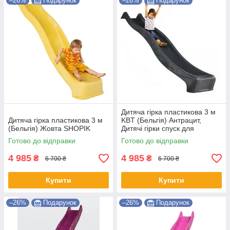
–26%
Подарунок
–26%
Подарунок
Дитяча гірка пластикова 3 м
Дитяча гірка пластикова 3 м
KBT (Бельгія) Антрацит,
(Бельгія) Жовта SHOPIK
Дитячі гірки спуск для
дитячих майданчиків Shopik
Готово до відправки
Готово до відправки
4 985
4 985
₴
₴
6 700 ₴
6 700 ₴
Купити
Купити
–26%
Подарунок
–26%
Подарунок