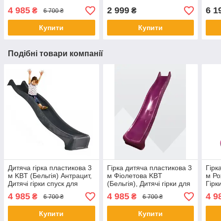
коль
4 985
2 999
6 1
₴
₴
6 700 ₴
Купити
Купити
Подібні товари компанії
Дитяча гірка пластикова 3
Гірка дитяча пластикова 3
Гірк
м KBT (Бельгія) Антрацит,
м Фіолетова KBT
м Ро
Дитячі гірки спуск для
(Бельгія), Дитячі гірки для
Гірк
дитячих майданчиків
двору Shopik
майд
4 985
4 985
4 9
₴
₴
6 700 ₴
6 700 ₴
Shopik
Купити
Купити