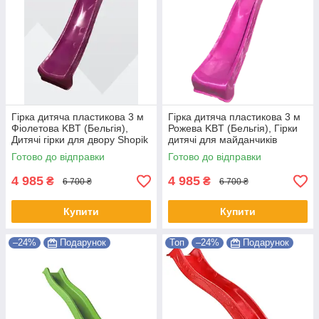
Гірка дитяча пластикова 3 м
Гірка дитяча пластикова 3 м
Фіолетова KBT (Бельгія),
Рожева KBT (Бельгія), Гірки
Дитячі гірки для двору Shopik
дитячі для майданчиків
SHOPIK
Готово до відправки
Готово до відправки
4 985
4 985
₴
₴
6 700 ₴
6 700 ₴
Купити
Купити
–24%
Подарунок
Топ
–24%
Подарунок