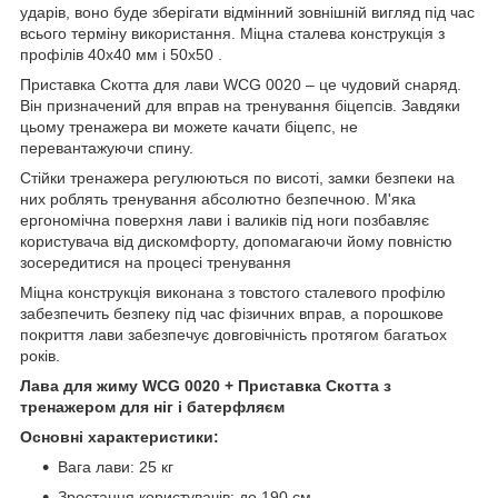
ударів, воно буде зберігати відмінний зовнішній вигляд під час
всього терміну використання. Міцна сталева конструкція з
профілів 40х40 мм і 50х50 .
Приставка Скотта для лави WCG 0020 – це чудовий снаряд.
Він призначений для вправ на тренування біцепсів. Завдяки
цьому тренажера ви можете качати біцепс, не
перевантажуючи спину.
Стійки тренажера регулюються по висоті, замки безпеки на
них роблять тренування абсолютно безпечною. М'яка
ергономічна поверхня лави і валиків під ноги позбавляє
користувача від дискомфорту, допомагаючи йому повністю
зосередитися на процесі тренування
Міцна конструкція виконана з товстого сталевого профілю
забезпечить безпеку під час фізичних вправ, а порошкове
покриття лави забезпечує довговічність протягом багатьох
років.
Лава для жиму WCG 0020 + Приставка Скотта з
тренажером для ніг і батерфляєм
Основні характеристики:
Вага лави: 25 кг
Зростання користувачів: до 190 см