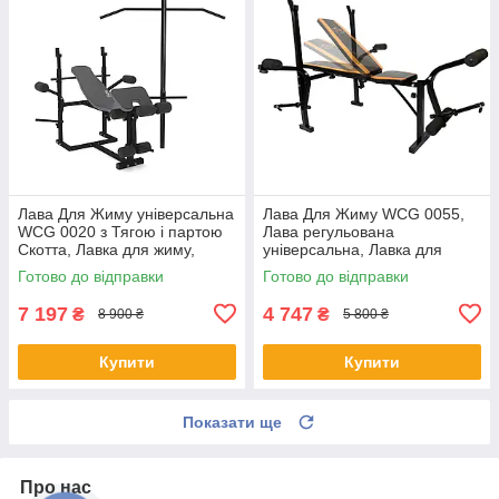
Лава Для Жиму універсальна
Лава Для Жиму WCG 0055,
WCG 0020 з Тягою і партою
Лава регульована
Скотта, Лавка для жиму,
універсальна, Лавка для
Універсальна лавка SHOPIK
жиму універсальна, Лавка
Готово до відправки
Готово до відправки
спортивна
7 197
4 747
₴
₴
8 900 ₴
5 800 ₴
Купити
Купити
Показати ще
Про нас