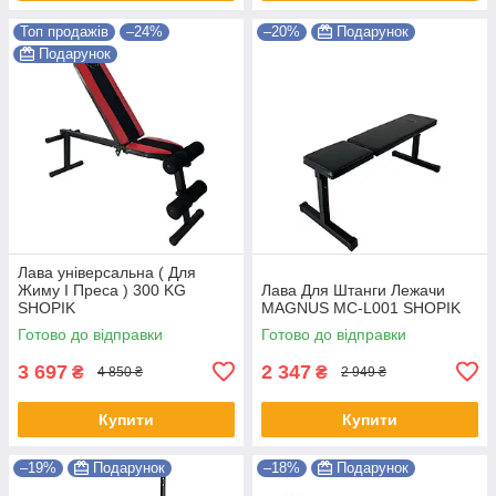
Топ продажів
–24%
–20%
Подарунок
Подарунок
Лава універсальна ( Для
Жиму І Преса ) 300 KG
Лава Для Штанги Лежачи
SHOPIK
MAGNUS MC-L001 SHOPIK
Готово до відправки
Готово до відправки
3 697
2 347
₴
₴
4 850 ₴
2 949 ₴
Купити
Купити
–19%
Подарунок
–18%
Подарунок