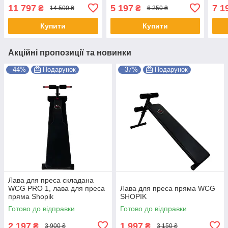
КГ, Лавка спортивна з
Скотта, Лава універсальна
Лавк
11 797
5 197
7 1
₴
₴
14 500 ₴
6 250 ₴
набором 148 кг SHOPIK
спортивна
Унів
SHO
Купити
Купити
Акційні пропозиції та новинки
–44%
Подарунок
–37%
Подарунок
Лава для преса складана
WCG PRO 1, лава для преса
Лава для преса пряма WCG
пряма Shopik
SHOPIK
Готово до відправки
Готово до відправки
2 197
1 997
₴
₴
3 900 ₴
3 150 ₴