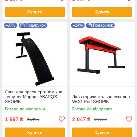
Купити
Купити
–37%
Подарунок
–24%
Подарунок
Лава для преса ергономічна
-«гнута» Magnus ABARQS
Лава горизонтальна складна
SHOPIK
WCG Red SHOPIK
Готово до відправки
Готово до відправки
1 997
2 647
₴
₴
3 149 ₴
3 500 ₴
Купити
Купити