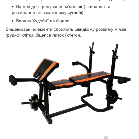
Важелі для тренування м'язів ніг ( згинання та
розгинання ніг в колінному суглобі)
Вправа Худоби" на біцепс
Вищевказані елементи сприяють швидкому розвитку м'язів
грудної клітки, біцепса литок і стегон.