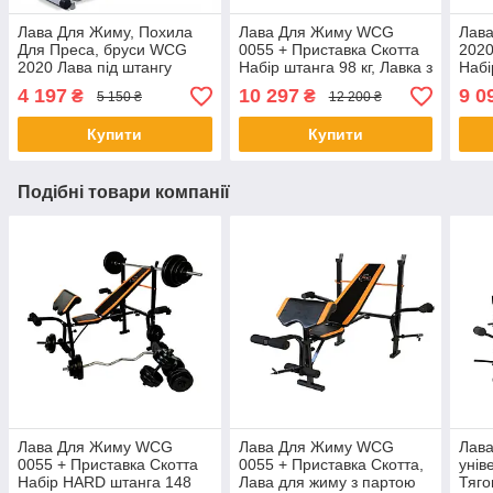
Лава Для Жиму, Похила
Лава Для Жиму WCG
Лава
Для Преса, бруси WCG
0055 + Приставка Скотта
2020
2020 Лава під штангу
Набір штанга 98 кг, Лавка з
Набі
(складна) SHOPIK
партою Скотта + штанга
Гиря
4 197
10 297
9 0
₴
₴
5 150 ₴
12 200 ₴
98 кг SHOPIK
SHO
Купити
Купити
Подібні товари компанії
Лава Для Жиму WCG
Лава Для Жиму WCG
Лав
0055 + Приставка Скотта
0055 + Приставка Скотта,
унів
Набір HARD штанга 148
Лава для жиму з партою
Тяго