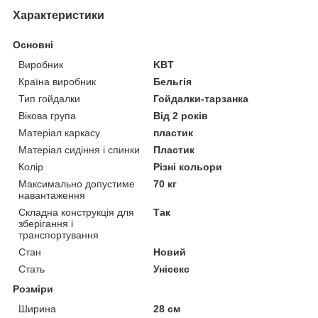
Характеристики
Основні
Виробник
KBT
Країна виробник
Бельгія
Тип гойдалки
Гойдалки-тарзанка
Вікова група
Від 2 років
Матеріал каркасу
пластик
Матеріал сидіння і спинки
Пластик
Колір
Різні кольори
Максимально допустиме
70 кг
навантаження
Складна конструкція для
Так
зберігання і
транспортування
Стан
Новий
Стать
Унісекс
Розміри
Ширина
28 см