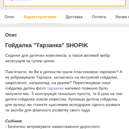
Опис
Характеристики
Доставка
Оплата
Умови 
Опис
Гойдалка "Тарзанка" SHOPIK
Сидіння для дитячих комплексів, а також великий вибір
аксесуарів за супер ціною
Пам'ятаєте, як Ви в дитинстві грали пластиковою тарілкою? А
як зображували Тарзана, катаючись на мотузяній гойдалки,
закріпленої, наприклад, на дереві? Переглянувши наші
гойдалки дитячі фото
тарзанки
напевно повинно було
залучити вас. Її конструкція геніально проста, та й ціна на такі
дитячі гойдалки зовсім невисока. Купивши дитяча гойдалка
для вулиці, ви станете щасливим володарем гідного розваги
та засоби для фізичного розвитку свого чада.
Сидіння:
- Безпечно витримувати навантаження дорослого.