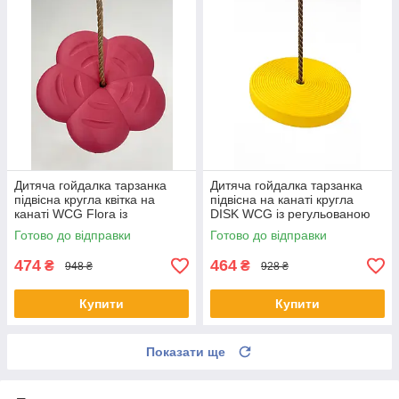
Дитяча гойдалка тарзанка
Дитяча гойдалка тарзанка
підвісна кругла квітка на
підвісна на канаті кругла
канаті WCG Flora із
DISK WCG із регульованою
регульованою висотою для
висотою мотузки для саду
Готово до відправки
Готово до відправки
саду Рожевий
Жовтий
474
464
₴
₴
948 ₴
928 ₴
Купити
Купити
Показати ще