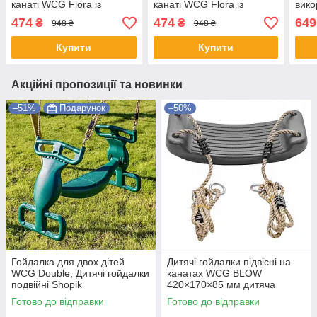
канаті WCG Flora із
канаті WCG Flora із
вико
регульованою висотою
регульованою висотою
регу
474
474
649
₴
₴
948 ₴
948 ₴
для саду Салатовий
для саду Рожевий
WCG 
та і
Купити
Купити
Акційні пропозиції та новинки
–51%
Подарунок
–50%
Гойдалка для двох дітей
Дитячі гойдалки підвісні на
WCG Double, Дитячі гойдалки
канатах WCG BLOW
подвійні Shopik
420×170×85 мм дитяча
гойдалка для саду веранди
Готово до відправки
Готово до відправки
та ігрового майданчику