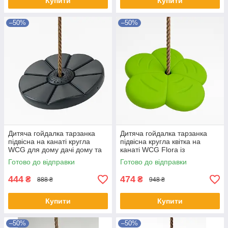
Купити
Купити
–50%
–50%
Дитяча гойдалка тарзанка
Дитяча гойдалка тарзанка
підвісна на канаті кругла
підвісна кругла квітка на
WCG для дому дачі дому та
канаті WCG Flora із
ігрового майданчику
регульованою висотою для
Готово до відправки
Готово до відправки
Графітовий
саду Салатовий
444
474
₴
₴
888 ₴
948 ₴
Купити
Купити
–50%
–50%