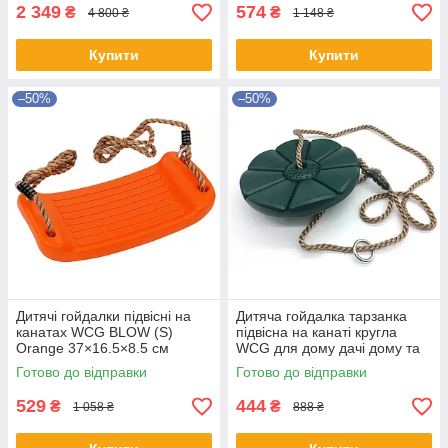
2 349
574
₴
₴
4 800 ₴
1 148 ₴
Купити
Купити
–50%
–50%
Дитячі гойдалки підвісні на
Дитяча гойдалка тарзанка
канатах WCG BLOW (S)
підвісна на канаті кругла
Orange 37×16.5×8.5 см
WCG для дому дачі дому та
дитяча гойдалка для саду та
ігрового майданчику Зелений
Готово до відправки
Готово до відправки
веранди
529
444
₴
₴
1 058 ₴
888 ₴