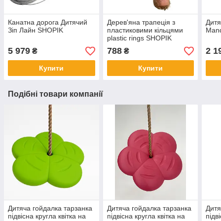
Канатна дорога Дитячий
Дерев'яна трапеція з
Дитя
Зіп Лайн SHOPIK
пластиковими кільцями
Man
plastic rings SHOPIK
5 979
788
2 1
₴
₴
Купити
Купити
Подібні товари компанії
Дитяча гойдалка тарзанка
Дитяча гойдалка тарзанка
Дитя
підвісна кругла квітка на
підвісна кругла квітка на
підв