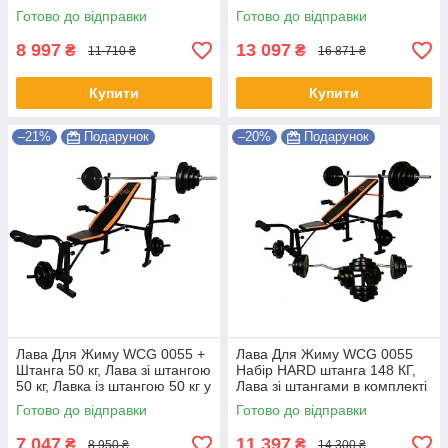
Гантелі, Лавка із стійками +
штанги та гантелі 128 кг
Готово до відправки
Готово до відправки
штанга 60 кг
Shopik
8 997
13 097
₴
₴
11 710 ₴
16 871 ₴
Купити
Купити
–21%
Подарунок
–20%
Подарунок
Лава Для Жиму WCG 0055 +
Лава Для Жиму WCG 0055
Штанга 50 кг, Лава зі штангою
Набір HARD штанга 148 КГ,
50 кг, Лавка із штангою 50 кг у
Лава зі штангами в комплекті
наборі SHOPIK
148 кг, Набір 148 кг SHOPIK
Готово до відправки
Готово до відправки
7 047
11 397
₴
₴
8 950 ₴
14 300 ₴