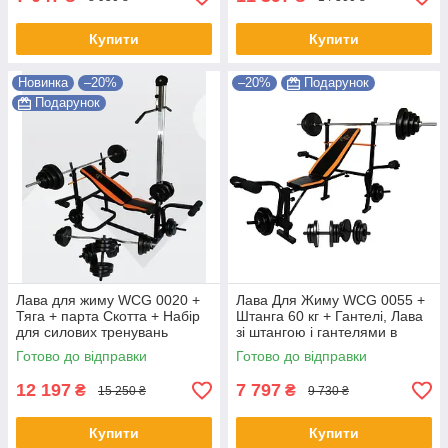
Купити
Купити
Новинка
–20%
–20%
Подарунок
Подарунок
Лава для жиму WCG 0020 +
Лава Для Жиму WCG 0055 +
Тяга + парта Скотта + Набір
Штанга 60 кг + Гантелі, Лава
для силових тренувань
зі штангою і гантелями в
штанги та гантелі 98 кг Shopik
наборі. Штанга 60 кг SHOPIK
Готово до відправки
Готово до відправки
12 197
7 797
₴
₴
15 250 ₴
9 730 ₴
Купити
Купити