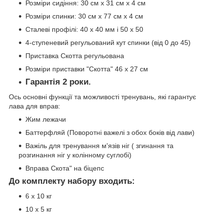
Розміри сидіння: 30 см х 31 см х 4 см
Розміри спинки: 30 см х 77 см х 4 см
Сталеві профілі: 40 x 40 мм і 50 х 50
4-ступеневий регульований кут спинки (від 0 до 45)
Приставка Скотта регульована
Розміри приставки "Скотта" 46 х 27 см
Гарантія 2 роки.
Ось основні функції та можливості тренувань, які гарантує
лава для вправ:
Жим лежачи
Баттерфляй (Поворотні важелі з обох боків від лави)
Важіль для тренування м'язів ніг ( згинання та
розгинання ніг у колінному суглобі)
Вправа Скота" на біцепс
До комплекту набору входить:
6 x 10 кг
10 x 5 кг