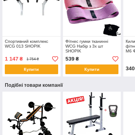
Спортивний комплекс
Фітнес гумки тканинні
Кили
WCG 013 SHOPIK
WCG Набір з 3х шт
фітн
SHOPIK
M6 
1 147
539
₴
₴
1 754 ₴
340
Купити
Купити
Подібні товари компанії