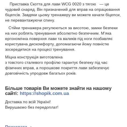
Приставка Скотта для лави WCG 0020 з тягою — це
чудовий снаряд. Він призначений для вправ на опрацювання
біцепсів. Завдяки цьому тренажеру ви можете качати біцепси,
не перевантажуючи спину.
Стійки тренажера регулюються за висотою, замки безпеки
на них роблять тренування абсолютно безпечним. М'яка
ергономічна поверхня лави та валиків під ноги позбавляє
користувача дискомфорту, допомагаючи йому повністю
зосередитися на процесі тренування.
Міцна конструкція виготовлена
з товстого сталевого профілю гарантує безпеку під час
фізичних вправ, а порошкове покриття лави забезпечує
довговічність упродовж багатьох років.
Більше товарів Ви можете знайти на нашому
сайті
:
https://shopik.com.ua
Доставка по всій Україні!
Вирушаємо без передоплат!
Приховати