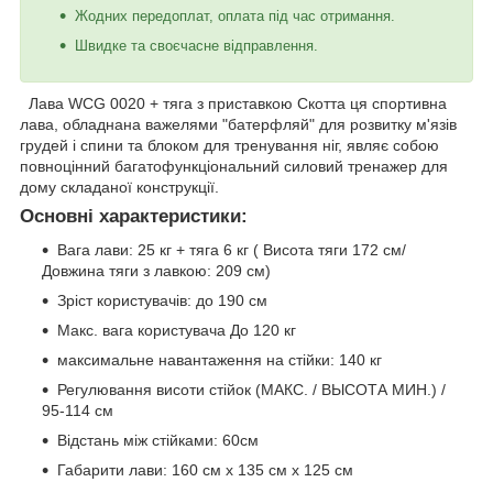
Жодних передоплат, оплата під час отримання.
Швидке та своєчасне відправлення.
Лава WCG 0020 + тяга з приставкою Скотта
ця спортивна
лава, обладнана важелями "батерфляй" для розвитку м'язів
грудей і спини та блоком для тренування ніг, являє собою
повноцінний багатофункціональний силовий тренажер для
дому складаної конструкції.
Основні характеристики:
Вага лави: 25 кг + тяга 6 кг ( Висота тяги 172 см/
Довжина тяги з лавкою: 209 см)
Зріст користувачів: до 190 см
Макс. вага користувача До 120 кг
максимальне навантаження на стійки: 140 кг
Регулювання висоти стійок (МАКС. / ВЫСОТА МИН.) /
95-114 см
Відстань між стійками: 60см
Габарити лави: 160 см х 135 см х 125 см