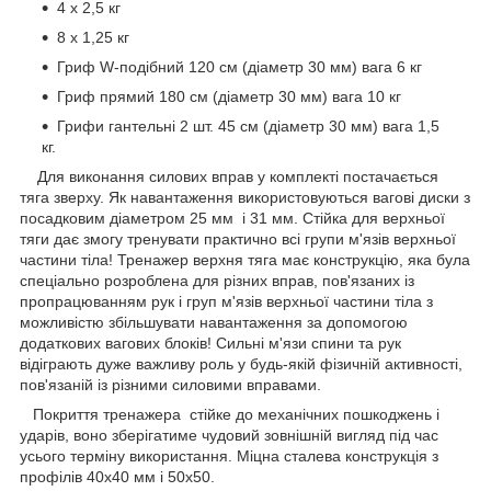
4 x 2,5 кг
8 x 1,25 кг
Гриф W-подібний 120 см (діаметр 30 мм) вага 6 кг
Гриф прямий 180 см (діаметр 30 мм) вага 10 кг
Грифи гантельні 2 шт. 45 см (діаметр 30 мм) вага 1,5
кг.
Для виконання силових вправ у комплекті постачається
тяга зверху. Як навантаження використовуються вагові диски з
посадковим діаметром 25 мм і 31 мм. Стійка для верхньої
тяги дає змогу тренувати практично всі групи м'язів верхньої
частини тіла! Тренажер верхня тяга має конструкцію, яка була
спеціально розроблена для різних вправ, пов'язаних із
пропрацюванням рук і груп м'язів верхньої частини тіла з
можливістю збільшувати навантаження за допомогою
додаткових вагових блоків! Сильні м'язи спини та рук
відіграють дуже важливу роль у будь-якій фізичній активності,
пов'язаній із різними силовими вправами.
Покриття тренажера стійке до механічних пошкоджень і
ударів, воно зберігатиме чудовий зовнішній вигляд під час
усього терміну використання. Міцна сталева конструкція з
профілів 40х40 мм і 50х50.