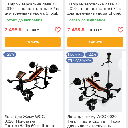
Набір універсальна лава 7F
Набір універсальна лава 7F
L310 + штанга + гантелі 52 кг
L310 + штанга + гантелі 72 кг
для тренувань удома Shopik
для тренувань удома Shopik
Готово до відправки
Готово до відправки
7 498
7 498
₴
₴
10 100 ₴
10 000 ₴
Купити
Купити
–23%
Новинка
–22%
Подарунок
Лава Для Жиму WCG
Лава для жиму WCG 0020 +
0020+Приставка
Тяга + парта Скотта + Набір
Стотта+Набір 60 кг, Штанга,
для силових тренувань