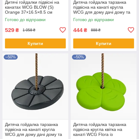
Дитячі гойдалки підвісні на
Дитяча гойдалка тарзанка
канатах WCG BLOW (S)
підвісна на канаті кругла
Orange 37×16.5×8.5 см
WCG для дому дачі дому та
дитяча гойдалка для саду та
ігрового майданчику Зелений
Готово до відправки
Готово до відправки
веранди
529
444
₴
₴
1 058 ₴
888 ₴
Купити
Купити
–50%
–50%
Дитяча гойдалка тарзанка
Дитяча гойдалка тарзанка
підвісна на канаті кругла
підвісна кругла квітка на
WCG для дому дачі дому та
канаті WCG Flora із