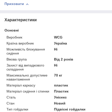
Приховати
Характеристики
Основні
Виробник
WCG
Країна виробник
Україна
Можливість блокування
Ні
сидіння
Вікова група
Від 2 років
Захист від випадкового
Ні
складання
Максимально допустиме
70 кг
навантаження
Матеріал каркасу
пластик
Матеріал сидіння і спинки
Пластик
Стать
Унісекс
Стан
Новий
Тип гойдалки
Підвісні гойдалки