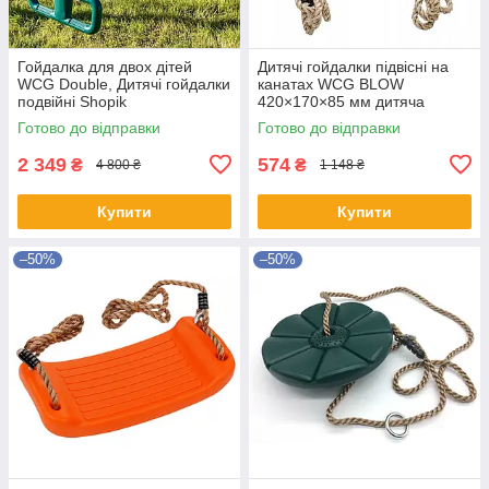
Гойдалка для двох дітей
Дитячі гойдалки підвісні на
WCG Double, Дитячі гойдалки
канатах WCG BLOW
подвійні Shopik
420×170×85 мм дитяча
гойдалка для саду веранди
Готово до відправки
Готово до відправки
та ігрового майданчику
2 349
574
₴
₴
4 800 ₴
1 148 ₴
Купити
Купити
–50%
–50%