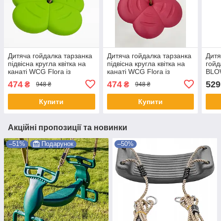
Дитяча гойдалка тарзанка
Дитяча гойдалка тарзанка
Дитя
підвісна кругла квітка на
підвісна кругла квітка на
гойд
канаті WCG Flora із
канаті WCG Flora із
BLOW
регульованою висотою
регульованою висотою
дитя
474
474
529
₴
₴
948 ₴
948 ₴
для саду Салатовий
для саду Рожевий
Shop
Купити
Купити
Акційні пропозиції та новинки
–51%
Подарунок
–50%