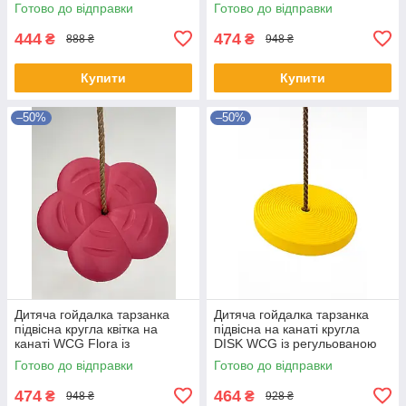
ігрового майданчику
регульованою висотою для
Готово до відправки
Готово до відправки
Графітовий
саду Салатовий
444
474
₴
₴
888 ₴
948 ₴
Купити
Купити
–50%
–50%
Дитяча гойдалка тарзанка
Дитяча гойдалка тарзанка
підвісна кругла квітка на
підвісна на канаті кругла
канаті WCG Flora із
DISK WCG із регульованою
регульованою висотою для
висотою мотузки для саду
Готово до відправки
Готово до відправки
саду Рожевий
Жовтий
474
464
₴
₴
948 ₴
928 ₴