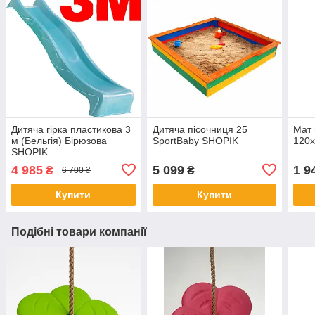
Дитяча гірка пластикова 3
Дитяча пісочниця 25
Мат 
м (Бельгія) Бірюзова
SportBaby SHOPIK
120х
SHOPIK
4 985
5 099
1 9
₴
₴
6 700 ₴
Купити
Купити
Подібні товари компанії