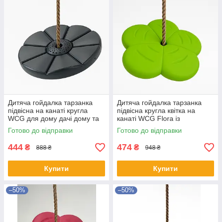
Дитяча гойдалка тарзанка
Дитяча гойдалка тарзанка
підвісна на канаті кругла
підвісна кругла квітка на
WCG для дому дачі дому та
канаті WCG Flora із
ігрового майданчику
регульованою висотою для
Готово до відправки
Готово до відправки
Графітовий
саду Салатовий
444
474
₴
₴
888 ₴
948 ₴
Купити
Купити
–50%
–50%