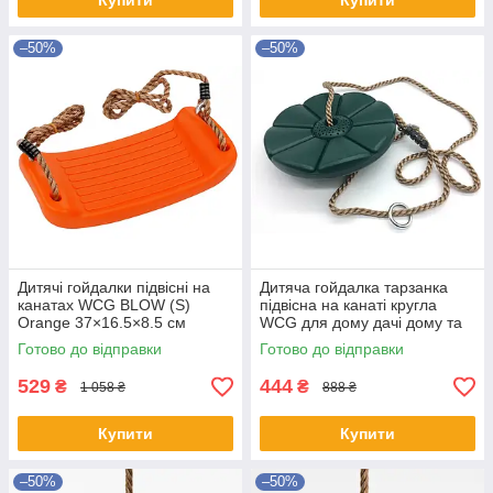
Купити
Купити
–50%
–50%
Дитячі гойдалки підвісні на
Дитяча гойдалка тарзанка
канатах WCG BLOW (S)
підвісна на канаті кругла
Orange 37×16.5×8.5 см
WCG для дому дачі дому та
дитяча гойдалка для саду та
ігрового майданчику Зелений
Готово до відправки
Готово до відправки
веранди
529
444
₴
₴
1 058 ₴
888 ₴
Купити
Купити
–50%
–50%