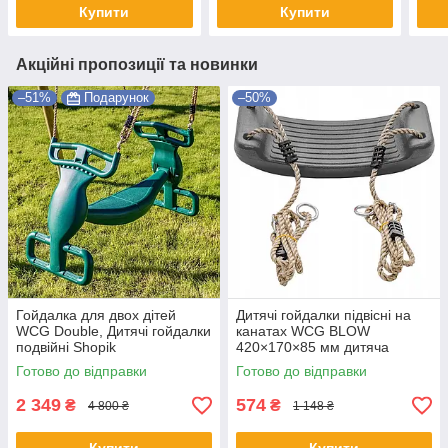
Купити
Купити
Акційні пропозиції та новинки
–51%
Подарунок
–50%
Гойдалка для двох дітей
Дитячі гойдалки підвісні на
WCG Double, Дитячі гойдалки
канатах WCG BLOW
подвійні Shopik
420×170×85 мм дитяча
гойдалка для саду веранди
Готово до відправки
Готово до відправки
та ігрового майданчику
2 349
574
₴
₴
4 800 ₴
1 148 ₴