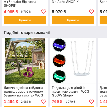
м (Бельгія) Бірюзова
Зіп Лайн SHOPIK
Spor
SHOPIK
4 985
5 979
5 0
₴
₴
6 700 ₴
Купити
Купити
Подібні товари компанії
Дитяча підвісна гойдалка
Гойдалка для дітей із
Дитя
трансформер з ременем
підсвіткою вуличні WCG
тран
безпеки на канатах WCG
GLOW Shopik
реме
Trix 3в1 для дому та
кана
1 494
769
1 4
₴
₴
2 988 ₴
1 070 ₴
ігрового майданчику
ігро
39х30х38.5 см
саду