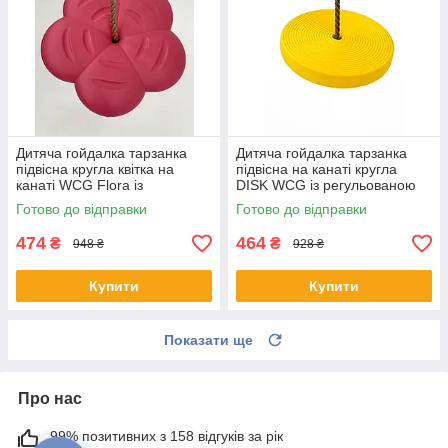
Дитяча гойдалка тарзанка
Дитяча гойдалка тарзанка
підвісна кругла квітка на
підвісна на канаті кругла
канаті WCG Flora із
DISK WCG із регульованою
регульованою висотою для
висотою мотузки для саду
Готово до відправки
Готово до відправки
саду Рожевий
Жовтий
474
464
₴
₴
948 ₴
928 ₴
Купити
Купити
Показати ще
Про нас
99% позитивних з 158 відгуків за рік