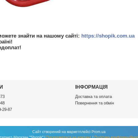
можете знайти на нашому сайті:
https://shopik.com.ua
аїні!
едоплат!
И
ІНФОРМАЦІЯ
873
Доставка та оплата
948
Повернення та обмін
9-29-87
Сайт створений на маркетплейсі
Prom.ua
Інтернет-Магазин "Shopik" |
Поскаржитися на контент
|
Політика конфіденційнос