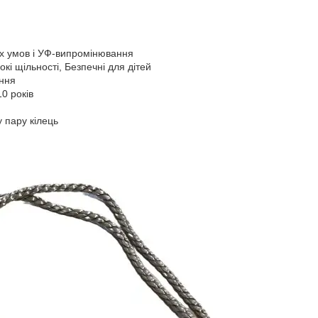
их умов і УФ-випромінювання
окі щільності, Безпечні для дітей
ння
10 років
у пару кілець