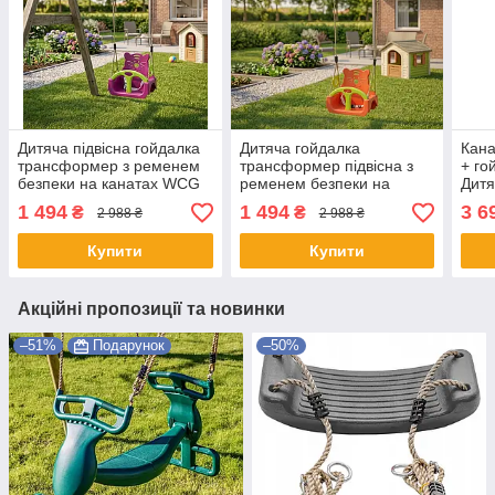
Дитяча підвісна гойдалка
Дитяча гойдалка
Кана
трансформер з ременем
трансформер підвісна з
+ го
безпеки на канатах WCG
ременем безпеки на
Дитя
Trix 3в1 для дому та
канатах WCG Trix 3в1 для
(Zip
1 494
1 494
3 6
₴
₴
2 988 ₴
2 988 ₴
ігрового майданчику
ігрового майданчику та
39х30х38.5 см
саду 39х30х38.5 см
Купити
Купити
Акційні пропозиції та новинки
–51%
Подарунок
–50%