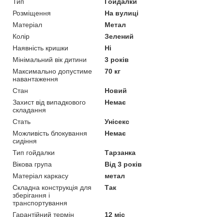
Тип
Гойдалки
Розміщення
На вулиці
Матеріал
Метал
Колір
Зелений
Наявність кришки
Ні
Мінімальний вік дитини
3 років
Максимально допустиме
70 кг
навантаження
Стан
Новий
Захист від випадкового
Немає
складання
Стать
Унісекс
Можливість блокування
Немає
сидіння
Тип гойдалки
Тарзанка
Вікова група
Від 3 років
Матеріал каркасу
метал
Складна конструкція для
Так
зберігання і
транспортування
Гарантійний термін
12 міс