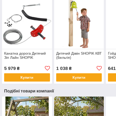
Канатна дорога Дитячий
Дитячий Дзвін SHOPIK КВТ
Гойд
Зіп Лайн SHOPIK
(Бельгія)
SHO
5 979
1 038
641
₴
₴
Купити
Купити
Подібні товари компанії