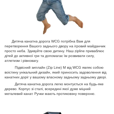
Дитяча канатна дорога WCG потрібна Вам для
перетворення Вашого заднього двору на ігровий майданчик
просто неба. Здивуйте свою дитину. Наш zipline приваблює
дітей до активної гри та допомагає їм розвивати силу,
атлетизм і рівновагу.
Підвісний зиплайн (Zip Line) M від WCG являє собою
воістину унікальний дизайн, який приносить задоволення від
канатних доріг у вашому власному задньому задньому дворі.
Дитяча канатна дорога легко монтується на будь-яке
дерево. Корпус зі сталі, всередині якої дуже міцний
металевий канат. Ручки мають протиковзну поверхню.