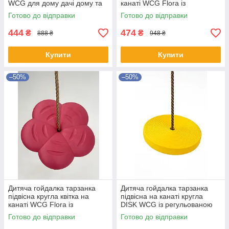
WCG для дому дачі дому та
канаті WCG Flora із
ігрового майданчику
регульованою висотою для
Готово до відправки
Готово до відправки
Графітовий
саду Салатовий
444
474
₴
₴
888 ₴
948 ₴
Купити
Купити
–50%
–50%
Дитяча гойдалка тарзанка
Дитяча гойдалка тарзанка
підвісна кругла квітка на
підвісна на канаті кругла
канаті WCG Flora із
DISK WCG із регульованою
регульованою висотою для
висотою мотузки для саду
Готово до відправки
Готово до відправки
саду Рожевий
Жовтий