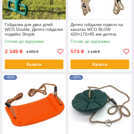
Гойдалка для двох дітей
Дитячі гойдалки підвісні на
WCG Double, Дитячі гойдалки
канатах WCG BLOW
подвійні Shopik
420×170×85 мм дитяча
гойдалка для саду веранди
Готово до відправки
Готово до відправки
та ігрового майданчику
2 349
574
₴
₴
4 800 ₴
1 148 ₴
Купити
Купити
–50%
–50%