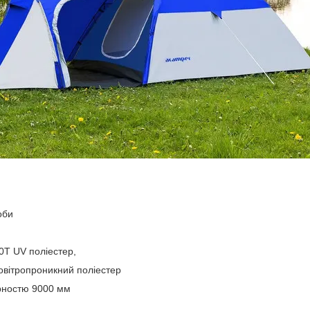
оби
0T UV поліестер,
овітропроникний поліестер
рностю 9000 мм