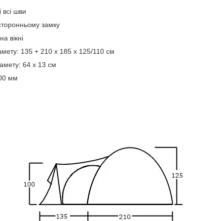
 всі шви
осторонньому замку
на вікні
амету: 135 + 210 x 185 x 125/110 см
амету: 64 x 13 см
500 мм
о