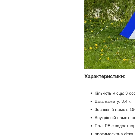
Характеристики:
Кількість місць: 3 ос
Вага намету: 3,4 кг
Зовнішній намет: 19
Внутрішній намет: п
Пол: PE с водоотпо
протимоскітна сітка