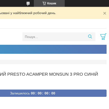
Кошик
ьовані у найближчий робочий день.
ИЙ PRESTO ACAMPER MONSUN 3 PRO СИНІЙ
Залишилось
0
0
0
0
0
0
0
0