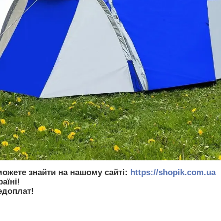
можете знайти на нашому сайті:
https://shopik.com.ua
аїні!
едоплат!