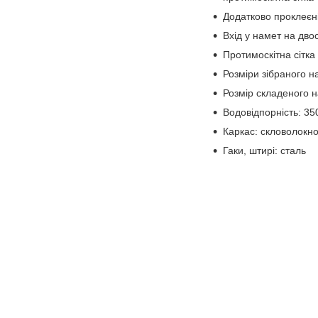
Додатково проклеєні
Вхід у намет на дв
Протимоскітна сітка 
Розміри зібраного н
Розмір складеного н
Водовідпорність: 3
Каркас: скловолокн
Гаки, штирі: сталь