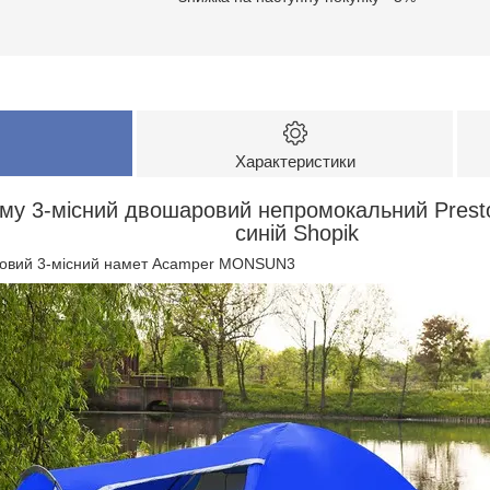
Характеристики
зму 3-місний двошаровий непромокальний Pre
синій Shopik
овий 3-місний намет Acamper MONSUN3