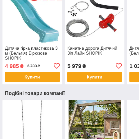
Дитяча гірка пластикова 3
Канатна дорога Дитячий
Дитя
м (Бельгія) Бірюзова
Зіп Лайн SHOPIK
(Бел
SHOPIK
4 985
5 979
1 0
₴
₴
6 700 ₴
Купити
Купити
Подібні товари компанії