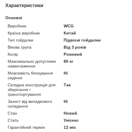
Характеристики
Основні
Виробник
WCG
Країна виробник
Китай
Тип гойдалки
Підвісні гойдалки
Вікова група
Від 3 років
Колір
Рожевий
Максимально допустиме
80 кг
навантаження
Можливість блокування
Ні
сидіння
Складна конструкція для
Так
зберігання і
транспортування
Захист від випадкового
Ні
складання
Стан
Новий
Стать
Унісекс
Гарантійний термін
12 міс