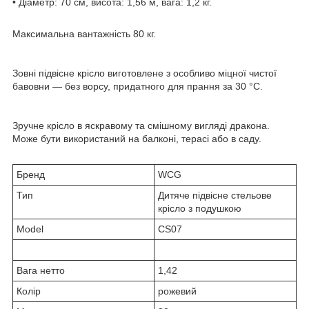
• Діаметр: 70 см, висота: 1,56 м, вага: 1,2 кг.
Максимальна вантажність 80 кг.
Зовні підвісне крісло виготовлене з особливо міцної чистої
бавовни — без ворсу, придатного для прання за 30 °C.
Зручне крісло в яскравому та смішному вигляді дракона.
Може бути використаний на балконі, терасі або в саду.
Бренд
WCG
Тип
Дитяче підвісне стельове
крісло з подушкою
Model
CS07
Вага нетто
1,42
Колір
рожевий