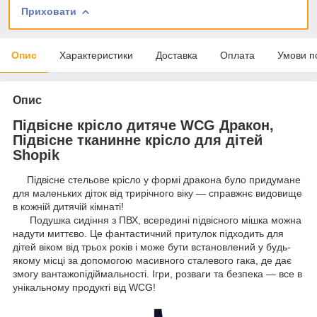
Приховати
Опис
Характеристики
Доставка
Оплата
Умови п
Опис
Підвісне крісло дитяче WCG Дракон,
Підвісне тканинне крісло для дітей
Shopik
Підвісне стельове крісло у формі дракона було придумане
для маленьких діток від трирічного віку — справжнє видовище
в кожній дитячій кімнаті!
Подушка сидіння з ПВХ, всередині підвісного мішка можна
надути миттєво. Це фантастичний притулок підходить для
дітей віком від трьох років і може бути встановлений у будь-
якому місці за допомогою масивного сталевого гака, де дає
змогу вантажопідіймальності. Ігри, розваги та безпека — все в
унікальному продукті від WCG!