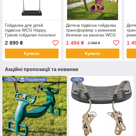
Гойдалка для дітей
Дитяча підвісна гойдалка
Дитя
підвісна WCG Happy,
трансформер з ременем
тран
Гумові гойдалки посилені
безпеки на канатах WCG
реме
Shopik
Trix 3в1 для дому та
кана
2 890
1 494
1 4
₴
₴
2 988 ₴
ігрового майданчику
ігро
39х30х38.5 см
саду
Купити
Купити
Акційні пропозиції та новинки
–51%
Подарунок
–50%