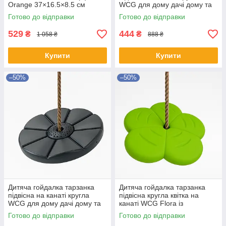
Orange 37×16.5×8.5 см
WCG для дому дачі дому та
дитяча гойдалка для саду та
ігрового майданчику Зелений
Готово до відправки
Готово до відправки
веранди
529
444
₴
₴
1 058 ₴
888 ₴
Купити
Купити
–50%
–50%
Дитяча гойдалка тарзанка
Дитяча гойдалка тарзанка
підвісна на канаті кругла
підвісна кругла квітка на
WCG для дому дачі дому та
канаті WCG Flora із
ігрового майданчику
регульованою висотою для
Готово до відправки
Готово до відправки
Графітовий
саду Салатовий