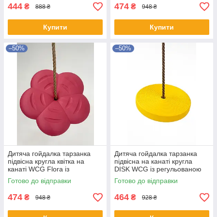
444
474
₴
₴
888 ₴
948 ₴
Купити
Купити
–50%
–50%
Дитяча гойдалка тарзанка
Дитяча гойдалка тарзанка
підвісна кругла квітка на
підвісна на канаті кругла
канаті WCG Flora із
DISK WCG із регульованою
регульованою висотою для
висотою мотузки для саду
Готово до відправки
Готово до відправки
саду Рожевий
Жовтий
474
464
₴
₴
948 ₴
928 ₴