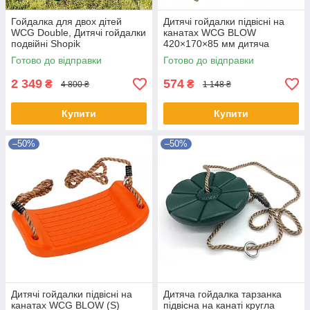
Гойдалка для двох дітей
Дитячі гойдалки підвісні на
WCG Double, Дитячі гойдалки
канатах WCG BLOW
подвійні Shopik
420×170×85 мм дитяча
гойдалка для саду веранди
Готово до відправки
Готово до відправки
та ігрового майданчику
2 349
574
₴
₴
4 800 ₴
1 148 ₴
Купити
Купити
–50%
–50%
Дитячі гойдалки підвісні на
Дитяча гойдалка тарзанка
канатах WCG BLOW (S)
підвісна на канаті кругла