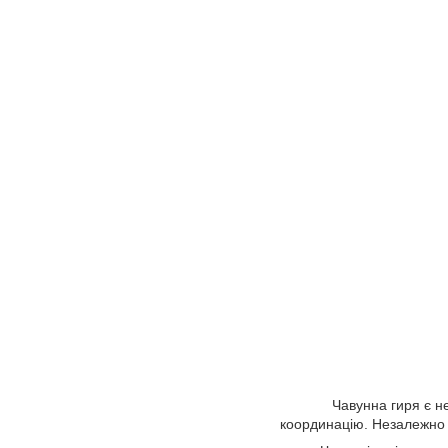
Чавунна гиря є незамін
координацію. Незалежно в