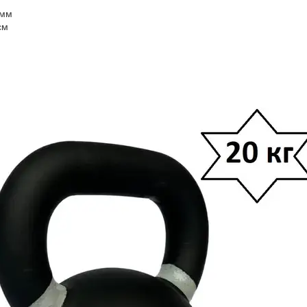
 мм
см