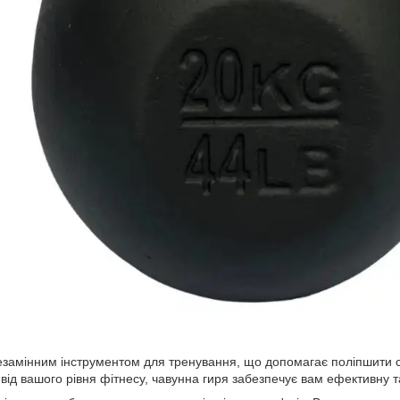
ним інструментом для тренування, що допомагає поліпшити силу
ід вашого рівня фітнесу, чавунна гиря забезпечує вам ефективну т