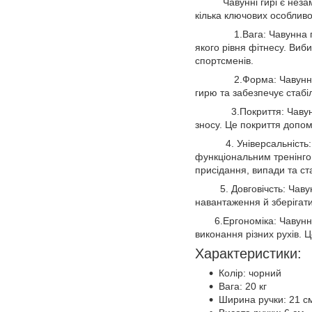
Чавунні гирі є незамінн
кілька ключових особливо
1.Вага: Чавунна гиря д
якого рівня фітнесу. Виби
спортсменів.
2.Форма: Чавунні гирі 
гирю та забезпечує стабіл
3.Покриття: Чавунні гир
зносу. Це покриття допом
4. Універсальність: Чав
функціональним тренінгом
присідання, випади та ст
5. Довговічсть: Чавунна
навантаження й зберігати
6.Ергономіка: Чавунна г
виконання різних рухів. 
Характеристики:
Колір: чорний
Вага: 20 кг
Ширина ручки: 21 с