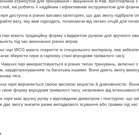
им атрибутом для тренування і зміцнення м'язів. Виготовлена з в
стей, які роблять її надійним і ефективним інструментом для фізично
оступна в різних вагових категоріях, що дає змогу підібрати о
райте вагу, яку вам підходить, починаючи від легких опцій для почат
мають традиційну форму з відкритою ручкою для зручного хвату
ьність під час виконання різних вправ.
і WCG мають покриття зі спеціального матеріалу, яке забезпечує
агає зберегти гирю в гарному стані впродовж тривалого часу.
унні гирі використовуються в різних типах тренувань, включно з
, кардіотренуванням та багатьма іншими. Вони дають змогу виконув
анова тяга.
 гиря вирізняється своєю високою міцністю й довговічністю. Вона
 свою форму впродовж тривалого часу, незалежно від інтенсивності
иря має зручну ручку з відповідним діаметром і текстурою, що за
Це дає змогу знизити ризик випадкового зсування або травми під час
м