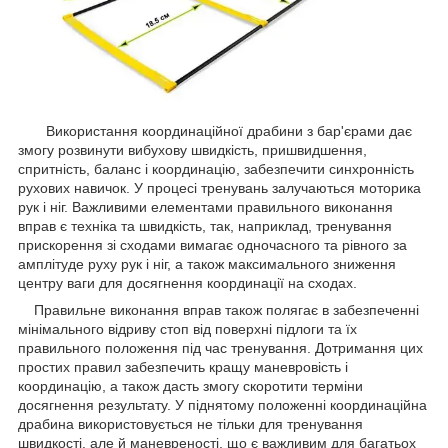
Використання координаційної драбини з бар'єрами дає
змогу розвинути вибухову швидкість, пришвидшення,
спритність, баланс і координацію, забезпечити синхронність
рухових навичок. У процесі тренувань залучаються моторика
рук і ніг. Важливими елементами правильного виконання
вправ є техніка та швидкість, так, наприклад, тренування
прискорення зі сходами вимагає одночасного та рівного за
амплітуде руху рук і ніг, а також максимального зниження
центру ваги для досягнення координації на сходах.
Правильне виконання вправ також полягає в забезпеченні
мінімального відриву стоп від поверхні підлоги та їх
правильного положення під час тренування. Дотримання цих
простих правил забезпечить кращу маневровість і
координацію, а також дасть змогу скоротити терміни
досягнення результату. У піднятому положенні координаційна
драбина використовується не тільки для тренування
швидкості, але й маневреності, що є важливим для багатьох