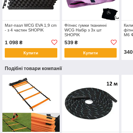
Мат-пазл WCG EVA 1,9 cm
Фітнес гумки тканинні
Кили
- з 4 частин SHOPIK
WCG Набір з 3х шт
фітн
SHOPIK
M6 
1 098
539
₴
₴
340
Купити
Купити
Подібні товари компанії