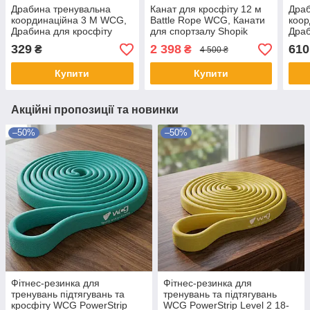
Драбина тренувальна
Канат для кросфіту 12 м
Драб
координаційна 3 М WCG,
Battle Rope WCG, Канати
коор
Драбина для кросфіту
для спортзалу Shopik
Драб
Shopik
Shop
329
2 398
610
₴
₴
4 500 ₴
Купити
Купити
Акційні пропозиції та новинки
–50%
–50%
Фітнес-резинка для
Фітнес-резинка для
тренувань підтягувань та
тренувань та підтягувань
кросфіту WCG PowerStrip
WCG PowerStrip Level 2 18-