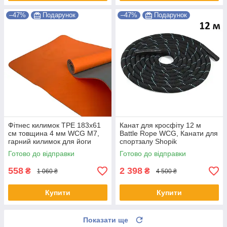
–47%
Подарунок
–47%
Подарунок
Фітнес килимок TPE 183х61
Канат для кросфіту 12 м
см товщина 4 мм WCG M7,
Battle Rope WCG, Канати для
гарний килимок для йоги
спортзалу Shopik
Shopik
Готово до відправки
Готово до відправки
558
2 398
₴
₴
1 060 ₴
4 500 ₴
Купити
Купити
Показати ще