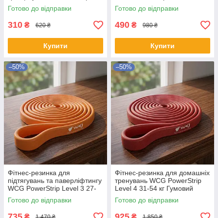
Level 1 7-13 кг Гумовий
31 кг Гумовий еспандер для
Готово до відправки
Готово до відправки
еспандер для дому та
паверліфтингу та кросфіту
спортзалу
вдома
310
490
₴
₴
620 ₴
980 ₴
Купити
Купити
–50%
–50%
Фітнес-резинка для
Фітнес-резинка для домашніх
підтягувань та паверліфтингу
тренувань WCG PowerStrip
WCG PowerStrip Level 3 27-
Level 4 31-54 кг Гумовий
45 кг Гумовий еспандер для
еспандер для підтягувань та
Готово до відправки
Готово до відправки
тренувань вдома 208х2.8 см
кросфіту 208х3.5 см
735
925
₴
₴
1 470 ₴
1 850 ₴