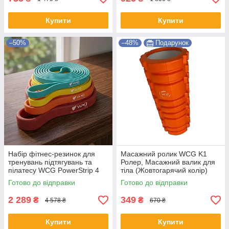
Купити
Купити
–50%
–48%
Подарунок
Набір фітнес-резинок для
Масажний ролик WCG K1
тренувань підтягувань та
Ролер, Масажний валик для
пілатесу WCG PowerStrip 4
тіла (Жовтогарячий колір)
шт Комплект гумових
Shopik
Готово до відправки
Готово до відправки
еспандерів для дому та
спортзалу
2 289
349
₴
₴
4 578 ₴
670 ₴
Купити
Купити