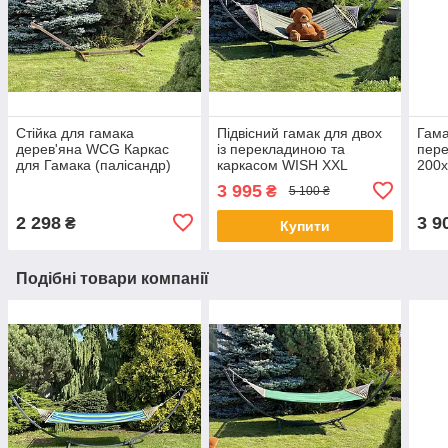
Стійка для гамака
Підвісний гамак для двох
Гама
дерев'яна WCG Каркас
із перекладиною та
пере
для Гамака (палісандр)
каркасом WISH XXL
200
Shopik
200х150 WCG Зелений
гама
3 995
₴
5 100 ₴
Shopik
2 298
3 9
₴
Купити
Подібні товари компанії