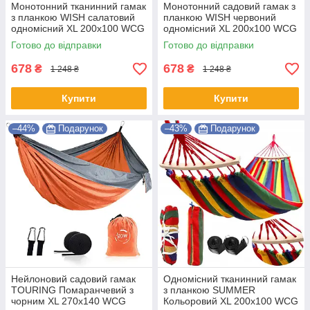
Монотонний тканинний гамак
Монотонний садовий гамак з
з планкою WISH салатовий
планкою WISH червоний
одномісний XL 200х100 WCG
одномісний XL 200х100 WCG
Shopik
Shopik
Готово до відправки
Готово до відправки
678
678
₴
₴
1 248 ₴
1 248 ₴
Купити
Купити
–44%
Подарунок
–43%
Подарунок
Нейлоновий садовий гамак
Одномісний тканинний гамак
TOURING Помаранчевий з
з планкою SUMMER
чорним XL 270х140 WCG
Кольоровий XL 200х100 WCG