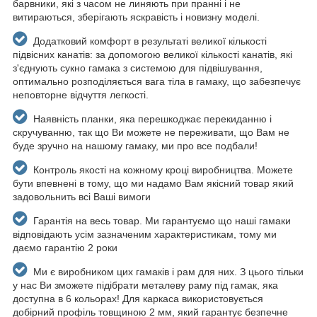
барвники, які з часом не линяють при пранні і не
витираються, зберігають яскравість і новизну моделі.
Додатковий комфорт в результаті великої кількості
підвісних канатів: за допомогою великої кількості канатів, які
з'єднують сукно гамака з системою для підвішування,
оптимально розподіляється вага тіла в гамаку, що забезпечує
неповторне відчуття легкості.
Наявність планки, яка перешкоджає перекиданню і
скручуванню, так що Ви можете не переживати, що Вам не
буде зручно на нашому гамаку, ми про все подбали!
Контроль якості на кожному кроці виробництва. Можете
бути впевнені в тому, що ми надамо Вам якісний товар який
задовольнить всі Ваші вимоги
Гарантія на весь товар. Ми гарантуємо що наші гамаки
відповідають усім зазначеним характеристикам, тому ми
даємо гарантію 2 роки
Ми є виробником цих гамаків і рам для них. З цього тільки
у нас Ви зможете підібрати металеву раму під гамак, яка
доступна в 6 кольорах! Для каркаса використовується
добірний профіль товщиною 2 мм, який гарантує безпечне