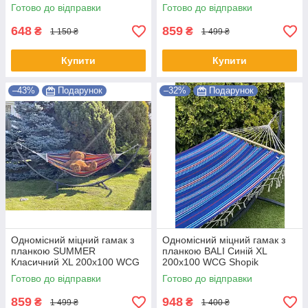
Shopik
Shopik
Готово до відправки
Готово до відправки
648
859
₴
₴
1 150 ₴
1 499 ₴
Купити
Купити
–43%
Подарунок
–32%
Подарунок
Одномісний міцний гамак з
Одномісний міцний гамак з
планкою SUMMER
планкою BALI Синій XL
Класичний XL 200х100 WCG
200х100 WCG Shopik
Shopik
Готово до відправки
Готово до відправки
859
948
₴
₴
1 499 ₴
1 400 ₴