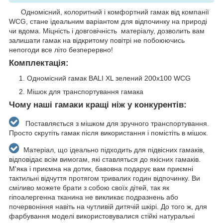
Одномісний, колоритний і комфортний гамак від компанії
WCG, стане ідеальним варіантом для відпочинку на природі
чи вдома. Міцність і довговічність матеріалу, дозволить вам
залишати гамак на відкритому повітрі не побоюючись
непогоди все літо безперервно!
Комплектація:
Одномісний гамак BALI XL зелений 200х100 WCG
Мішок для транспортування гамака
Чому наші гамаки кращі ніж у конкурентів:
Поставляється з мішком для зручного транспортування.
Просто скрутіть гамак після використання і помістіть в мішок.
Матеріал, що ідеально підходить для підвісних гамаків,
відповідає всім вимогам, які ставляться до якісних гамаків.
М'яка і приємна на дотик, бавовна подарує вам приємні
тактильні відчуття протягом тривалих годин відпочинку. Ви
сміливо можете брати з собою своїх дітей, так як
гіпоалергенна тканина не викликає подразнень або
почервоніння навіть на чутливій дитячій шкірі. До того ж, для
фарбування моделі використовувалися стійкі натуральні