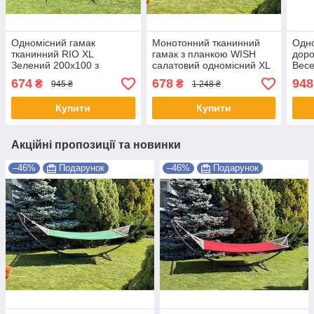
Одномісний гамак
Монотонний тканинний
Одно
тканинний RIO XL
гамак з планкою WISH
доро
Зелений 200х100 з
салатовий одномісний XL
Вес
планкою WCG Shopik
200х100 WCG Shopik
Shop
674
678
948
₴
₴
945 ₴
1 248 ₴
Купити
Купити
Акційні пропозиції та новинки
–46%
Подарунок
–46%
Подарунок