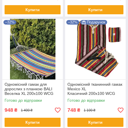
Купити
Купити
–32%
–32%
Подарунок
Одномісний гамак для
Одномісний тканинний гамак
дорослих з планкою BALI
Mexico XL
Веселка XL 200х100 WCG
Класичний 200х100 WCG
Shopik
Shopik
Готово до відправки
Готово до відправки
948
748
₴
₴
1 400 ₴
1 100 ₴
Купити
Купити