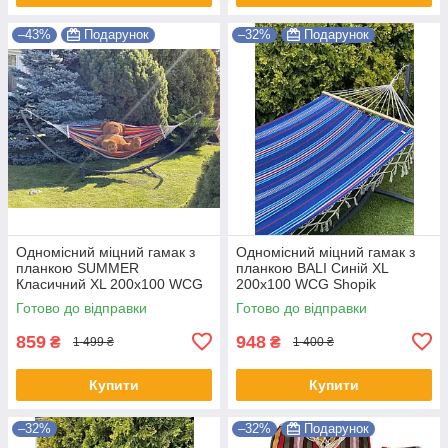
–43%
Подарунок
–32%
Подарунок
Одномісний міцний гамак з
Одномісний міцний гамак з
планкою SUMMER
планкою BALI Синій XL
Класичний XL 200х100 WCG
200х100 WCG Shopik
Shopik
Готово до відправки
Готово до відправки
859
948
₴
₴
1 499 ₴
1 400 ₴
Купити
Купити
–32%
–32%
Подарунок