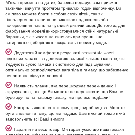
М'яка і приємна на дотик, бавовна подарує вам приємні
тактильні відчуття протягом тривалих годин відпочинку. Ви
сміливо можете брати з собою своїх дітей, так як
гіпоалергенна тканина не викликає подразнень або
почервоніння навіть на чутливій дитячій шкірі. До того ж, для
фарбування моделі використовувалися стійкі натуральні
барвники, які з часом не линяють при пранні і не
витираються, зберігають яскравість і новизну моделі.
Додатковий комфорт в результаті великої кількості
підвісних канатів: за допомогою великої кількості канатів, які
з'єднують сукно гамака з системою для підвішування,
оптимально розподіляється вага тіла в гамаку, що забезпечує
неповторне відчуття легкості.
Наявність планки, яка перешкоджає перекиданню і
скручуванню, так що Ви можете не переживати, що Вам не
буде зручно на нашому гамаку, ми про все подбали!
Контроль якості на кожному кроці виробництва. Можете
бути впевнені в тому, що ми надамо Вам якісний товар який
задовольнить всі Ваші вимоги
Гарантія на весь товар. Ми гарантуємо що наші гамаки
відповідають усім зазначеним характеристикам, тому ми