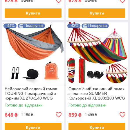
678
678
₴
₴
1 248 ₴
1 248 ₴
Купити
Купити
–44%
Подарунок
–43%
Подарунок
Нейлоновий садовий гамак
Одномісний тканинний гамак
TOURING Помаранчевий з
з планкою SUMMER
чорним XL 270х140 WCG
Кольоровий XL 200х100 WCG
Shopik
Shopik
Готово до відправки
Готово до відправки
648
859
₴
₴
1 150 ₴
1 499 ₴
Купити
Купити