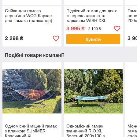
Стійка для гамака
Підвісний гамак для двох
Гама
дерев'яна WCG Каркас
із перекладиною та
пере
для Гамака (палісандр)
каркасом WISH XXL
200
Shopik
200х150 WCG Зелений
гама
3 995
₴
5 100 ₴
Shopik
2 298
3 9
₴
Купити
Подібні товари компанії
Одномісний міцний гамак
Одномісний гамак
Мон
з планкою SUMMER
тканинний RIO XL
гама
Класичний XL
Зелений 200х100 з
сала