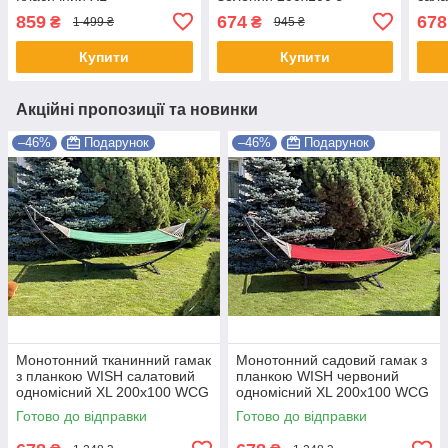
200х100 WCG Shopik
планкою WCG Shopik
200
859
674
678
₴
₴
1 499 ₴
945 ₴
Купити
Купити
Акційні пропозиції та новинки
–46%
Подарунок
–46%
Подарунок
Монотонний тканинний гамак
Монотонний садовий гамак з
з планкою WISH салатовий
планкою WISH червоний
одномісний XL 200х100 WCG
одномісний XL 200х100 WCG
Shopik
Shopik
Готово до відправки
Готово до відправки