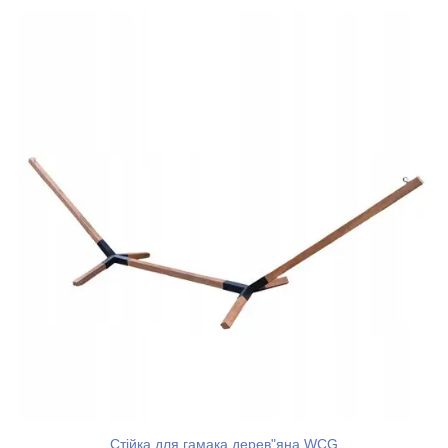
Стійка для гамака дерев"яна WCG