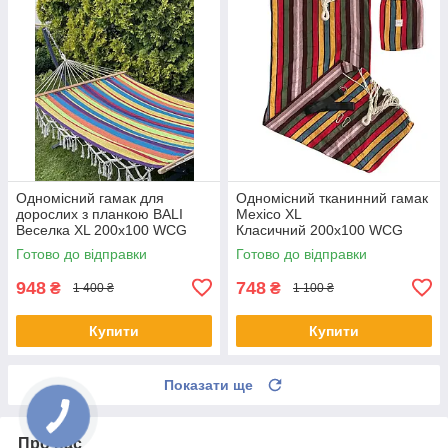
Одномісний гамак для
Одномісний тканинний гамак
дорослих з планкою BALI
Mexico XL
Веселка XL 200х100 WCG
Класичний 200х100 WCG
Shopik
Shopik
Готово до відправки
Готово до відправки
948
748
₴
₴
1 400 ₴
1 100 ₴
Купити
Купити
Показати ще
Про нас