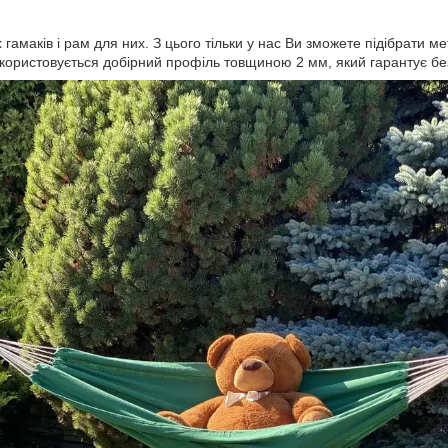
амаків і рам для них. З цього тільки у нас Ви зможете підібрати ме
икористовується добірний профіль товщиною 2 мм, який гарантує б