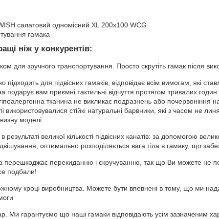
WISH салатовий одномісний XL 200х100 WCG
тування гамака
ащі ніж у конкурентів:
м для зручного транспортування. Просто скрутіть гамак після викор
підходить для підвісних гамаків, відповідає всім вимогам, які ставл
а подарує вам приємні тактильні відчуття протягом тривалих годин 
 гіпоалергенна тканина не викликає подразнень або почервоніння наві
 використовувалися стійкі натуральні барвники, які з часом не лин
овизну моделі.
езультаті великої кількості підвісних канатів: за допомогою великої 
двішування, оптимально розподіляється вага тіла в гамаку, що забез
а перешкоджає перекиданню і скручуванню, так що Ви можете не п
се подбали!
ожному кроці виробництва. Можете бути впевнені в тому, що ми над
моги
ар. Ми гарантуємо що наші гамаки відповідають усім зазначеним ха