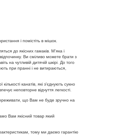
истання і помістіть в мішок.
яться до якісних гамаків. М'яка і
відпочинку. Ви сміливо можете брати з
ть на чутливій дитячій шкірі. До того
яють при пранні і не витираються,
кількості канатів, які з'єднують сукно
печує неповторне відчуття легкості.
ереживати, що Вам не буде зручно на
амо Вам якісний товар який
рактеристикам, тому ми даємо гарантію