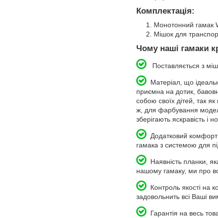
Комплектація:
Монотонний гамак 
Мішок для транспор
Чому наші гамаки кр
Поставляється з мішко
Матеріал, що ідеально 
приємна на дотик, бавовн
собою своїх дітей, так як
ж, для фарбування моделі
зберігають яскравість і н
Додатковий комфорт в р
гамака з системою для пі
Наявність планки, як
нашому гамаку, ми про в
Контроль якості на к
задовольнить всі Ваші ви
Гарантія на весь тов