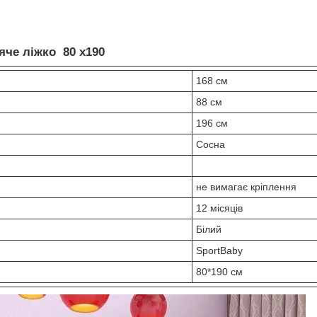
яче ліжко 80 х190
168 см
88 см
196 см
Сосна
не вимагає кріплення
12 місяців
Білий
SportBaby
80*190 см