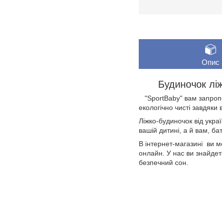
Опис
Будиночок ліж
"SportBaby" вам запропон
екологічно чисті завдяки 
Ліжко-будиночок від украї
вашій дитині, а й вам, ба
В інтернет-магазині ви 
онлайн. У нас ви знайдете
безпечний сон.