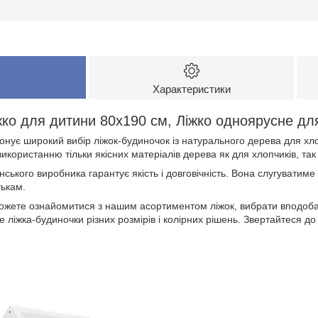
Характеристики
ко для дитини 80x190 см, Ліжко одноярусне для
ує широкий вибір ліжок-будиночок із натурального дерева для хлопч
використанню тільки якісних матеріалів дерева як для хлопчиків, так 
нського виробника гарантує якість і довговічність. Вона слугуватиме 
тькам.
можете ознайомитися з нашим асортиментом ліжок, вибрати вподоб
 ліжка-будиночки різних розмірів і колірних рішень. Звертайтеся до 