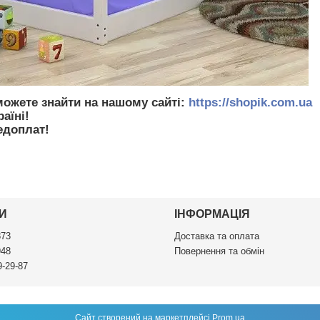
можете знайти на нашому сайті:
https://shopik.com.ua
аїні!
едоплат!
И
ІНФОРМАЦІЯ
873
Доставка та оплата
948
Повернення та обмін
9-29-87
Сайт створений на маркетплейсі
Prom.ua