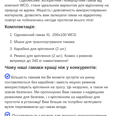
Одномісний, колоритний і комфортний гамак від
компанії WCG, стане ідеальним варіантом для відпочинку на
природі чи вдома. Міцність і довговічність використовуваних
матеріалів, дозволить вам залишати гамак на відкритому
повітрі не побоюючись негоди протягом всього літа!
Комплектація:
Одномісний гамак XL 200х100 WCG
Мішок для транспортування гамака
Карабіни для кріплення (2 шт.)
Ремені для кріплення (2 шт.). Кожен з ременів
витримує до 340 кг навантаження!
Чому наші гамаки кращі ніж у конкурентів:
Більшість гамаків які Ви можете зустріти на ринку
поставляються без карабінів і замість міцних ременів
використовують кріплення на тросу. Це незручно, а також не
зовсім безпечно. Ми пропонуємо Вам гамаки з надміцним
ременями для безпеки, і з кріпленням на карабінах для
простоти в установці! Вам більше не потрібно затягувати
вузли переживаючи що гамак впаде.
Поставляється з мішком для зручного транспортування.