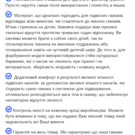
Просто скрутіть гамак після використання і помістіть в мішок.
Матеріал, що ідеально підходить для підвісних гамаків,
відповідає всім вимогам, які ставляться до якісних гамаків.
М'яка і приємна на дотик, бавовна подарує вам приємні
тактильні відчуття протягом тривалих годин відпочинку. Ви
сміливо можете брати з собою своїх дітей, так як
гіпоалергенна тканина не викликає подразнень або
почервоніння навіть на чутливій дитячій шкірі. До того ж, для
фарбування моделі використовувалися стійкі натуральні
барвники, які з часом не линяють при пранні і не
витираються, зберігають яскравість і новизну моделі.
Додатковий комфорт в результаті великої кількості
підвісних канатів: за допомогою великої кількості канатів, які
з'єднують сукно гамака з системою для підвішування,
оптимально розподіляється вага тіла в гамаку, що забезпечує
неповторне відчуття легкості.
Контроль якості на кожному кроці виробництва. Можете
бути впевнені в тому, що ми надамо Вам якісний товар який
задовольнить всі Ваші вимоги
Гарантія на весь товар. Ми гарантуємо що наші гамаки