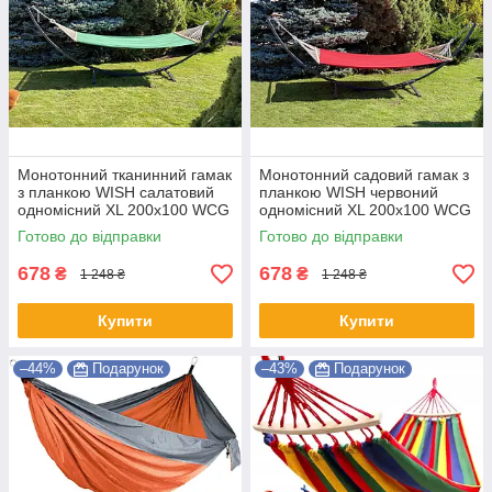
Монотонний тканинний гамак
Монотонний садовий гамак з
з планкою WISH салатовий
планкою WISH червоний
одномісний XL 200х100 WCG
одномісний XL 200х100 WCG
Shopik
Shopik
Готово до відправки
Готово до відправки
678
678
₴
₴
1 248 ₴
1 248 ₴
Купити
Купити
–44%
Подарунок
–43%
Подарунок