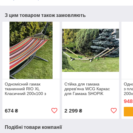
З цим товаром також замовляють
Одномісний гамак
Стійка для гамака
Одно
тканинний RIO XL
дерев'яна WCG Каркас
з пл
Класичний 200х100 з
для Гамака SHOPIK
200
планкою WCG Shopik
948
674
2 299
₴
₴
Подібні товари компанії