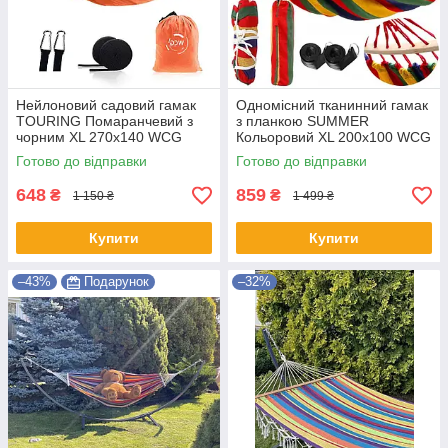
Нейлоновий садовий гамак
Одномісний тканинний гамак
TOURING Помаранчевий з
з планкою SUMMER
чорним XL 270х140 WCG
Кольоровий XL 200х100 WCG
Shopik
Shopik
Готово до відправки
Готово до відправки
648
859
₴
₴
1 150 ₴
1 499 ₴
Купити
Купити
–43%
Подарунок
–32%