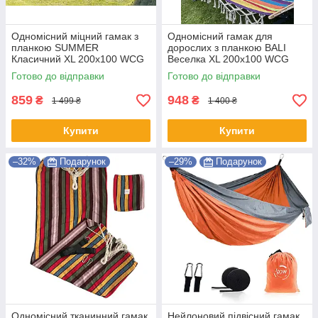
Одномісний міцний гамак з
Одномісний гамак для
планкою SUMMER
дорослих з планкою BALI
Класичний XL 200х100 WCG
Веселка XL 200х100 WCG
Shopik
Shopik
Готово до відправки
Готово до відправки
859
948
₴
₴
1 499 ₴
1 400 ₴
Купити
Купити
–32%
Подарунок
–29%
Подарунок
Одномісний тканинний гамак
Нейлоновий підвісний гамак