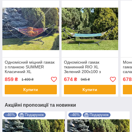
Одномісний міцний гамак
Одномісний гамак
Мон
з планкою SUMMER
тканинний RIO XL
гама
Класичний XL
Зелений 200х100 з
сала
200х100 WCG Shopik
планкою WCG Shopik
200
859
674
678
₴
₴
1 499 ₴
945 ₴
Купити
Купити
Акційні пропозиції та новинки
–46%
Подарунок
–46%
Подарунок