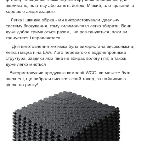
віджимань, пілатесу або занять йогою. М'який, але щільний, з
хорошою амортизацією.
Легка і швидка збірка - ми використовували ідеальну
систему блокування, тому килимок-пазл легко збирати. Вони
дуже добре тримаються разом, не роз'єднуються, поки ви
тренуєтеся і вправляєтеся.
Для виготовлення килимка була використана високоякісна,
легка і міцна піна EVA. Його перевагою є водонепроникна
структура, завдяки якій піна не вбирає вологу і піт, а також
дуже легко миється
Використовуючи продукцію компанії WCG, ви можете бути
впевнені, що вибрали високоякісний товар, за найнижчою
ціною на ринку!