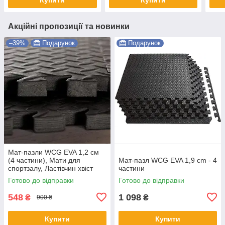
Акційні пропозиції та новинки
–39%
Подарунок
Подарунок
Мат-пазли WCG EVA 1,2 см
(4 частини), Мати для
Мат-пазл WCG EVA 1,9 cm - 4
спортзалу, Ластівчин хвіст
частини
мат Shopik
Готово до відправки
Готово до відправки
548
1 098
₴
₴
900 ₴
Купити
Купити