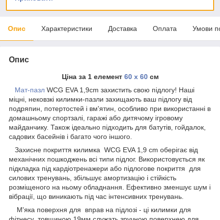
Опис
Характеристики
Доставка
Оплата
Умови п
Опис
Ціна за 1 елемент
60 х 60
см
Мат-пазл
WCG EVA 1,9cm захистить свою підлогу! Наші
міцні, нековзкі килимки-пазли захищають ваш підлогу від
подряпин, потертостей і вм'ятин, особливо при використанні в
домашньому спортзалі, гаражі або дитячому ігровому
майданчику. Також ідеально підходить для батутів, гойдалок,
садових басейнів і багато чого іншого.
Захисне покриття килимка WCG EVA 1,9 cm оберігає від
механічних пошкоджень всі типи підлог. Використовується як
підкладка під кардіотренажери або підлогове покриття для
силових тренувань, збільшує амортизацію і стійкість
розміщеного на ньому обладнання. Ефективно зменшує шум і
вібрації, що виникають під час інтенсивних тренувань.
М'яка поверхня для вправ на підлозі - ці килимки для
фітнесу товщиною 19мм служать зручною поверхнею для