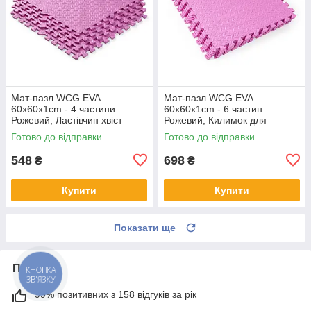
Мат-пазл WCG EVA
Мат-пазл WCG EVA
60х60х1cm - 4 частини
60х60х1cm - 6 частин
Рожевий, Ластівчин хвіст
Рожевий, Килимок для
покриття
повзання пазл
Готово до відправки
Готово до відправки
548
698
₴
₴
Купити
Купити
Показати ще
Про нас
КНОПКА
ЗВ'ЯЗКУ
99% позитивних з 158 відгуків за рік