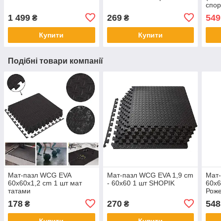
спор
двош
1 499
269
549
₴
₴
хвіс
Купити
Купити
Подібні товари компанії
Мат-пазл WCG EVA
Мат-пазл WCG EVA 1,9 cm
Мат
60х60х1,2 cm 1 шт мат
- 60х60 1 шт SHOPIK
60х6
татами
Роже
покр
178
270
548
₴
₴
Купити
Купити