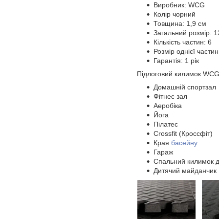
Виробник: WCG
Колір чорний
Товщина: 1,9 см
Загальний розмір: 1
Кількість частин: 6
Розмір однієї частин
Гарантія: 1 рік
Підлоговий килимок WCG
Домашній спортзал
Фітнес зал
Аеробіка
Йога
Пілатес
Crossfit (Кроссфіт)
Края
басейну
Гараж
Спальний килимок д
Дитячий майданчи