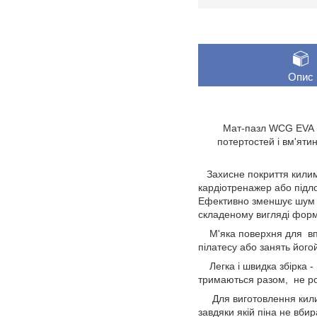
Опис
Мат-пазл WCG EVA 1,
потертостей і вм'яти
Захисне покриття килимк
кардіотренажер або підло
Ефективно зменшує шум і 
складеному вигляді форм
М'яка поверхня для впра
пілатесу або занять його
Легка і швидка збірка -
тримаються разом, не роз
Для виготовлення килимк
завдяки якій піна не вбир