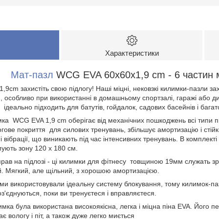
Характеристики
Мат-пазл
WCG EVA 60х60х1,9 cm - 6 частин м
9cm захистіть свою підлогу! Наші міцні, нековзкі килимки-пазли з
н, особливо при використанні в домашньому спортзалі, гаражі або 
ідеально підходить для батутів, гойдалок, садових басейнів і багат
а WCG EVA 1,9 cm оберігає від механічних пошкоджень всі типи під
гове покриття для силових тренувань, збільшує амортизацію і стій
вібрації, що виникають під час інтенсивних тренувань. В комплекті
ують зону 120 х 180 см.
в на підлозі - ці килимки для фітнесу товщиною 19мм служать з
й. Мягкий, але щільний, з хорошою амортизацією.
 ми використовували ідеальну систему блокування, тому килимок-па
'єднуються, поки ви тренуєтеся і вправляєтеся.
а була використана високоякісна, легка і міцна піна EVA. Його п
ає вологу і піт, а також дуже легко миється