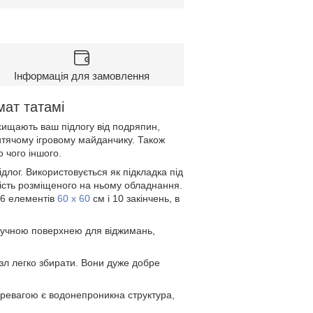
Інформація для замовлення
ат татамі
ахищають ваш підлогу від подряпин,
дитячому ігровому майданчику. Також
о чого іншого.
лог. Використовується як підкладка під
кість розміщеного на ньому обладнання.
 6 елементів
60 х 60
см і 10 закінчень, в
ручною поверхнею для віджимань,
зл легко збирати. Вони дуже добре
еревагою є водонепроникна структура,