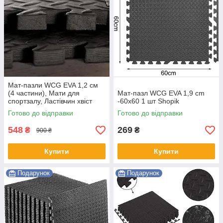
Мат-пазли WCG EVA 1,2 см
(4 частини), Мати для
Мат-пазл WCG EVA 1,9 cm
спортзалу, Ластівчин хвіст
-60х60 1 шт Shopik
мат Shopik
Готово до відправки
Готово до відправки
548
269
₴
₴
900 ₴
Купити
Купити
Подарунок
Подарунок