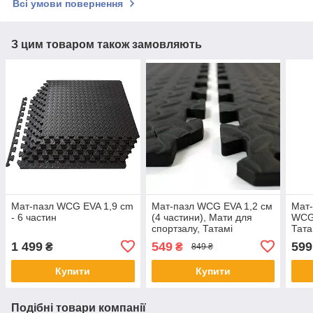
Всі умови повернення
З цим товаром також замовляють
Мат-пазл WCG EVA 1,9 cm
Мат-пазл WCG EVA 1,2 см
Мат-
- 6 частин
(4 частини), Мати для
WCG
спортзалу, Татамі
Тата
двошаровий, Ластівчин
1 499
549
599
₴
₴
849 ₴
хвіст мат Shopik
Купити
Купити
Подібні товари компанії