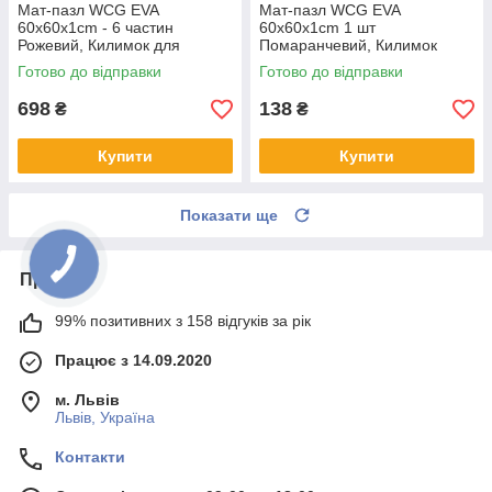
Мат-пазл WCG EVA
Мат-пазл WCG EVA
60х60х1cm - 6 частин
60х60х1cm 1 шт
Рожевий, Килимок для
Помаранчевий, Килимок
повзання пазл
дитячий пазл, Мат татамі
Готово до відправки
Готово до відправки
698
138
₴
₴
Купити
Купити
Показати ще
Про нас
99% позитивних з 158 відгуків за рік
Працює з 14.09.2020
м. Львів
Львів, Україна
Контакти