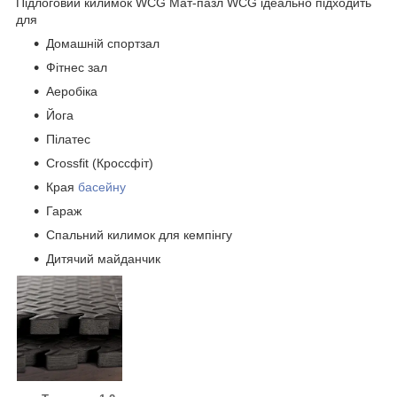
Підлоговий килимок WCG Мат-пазл WCG ідеально підходить
для
Домашній спортзал
Фітнес зал
Аеробіка
Йога
Пілатес
Crossfit (Кроссфіт)
Края
басейну
Гараж
Спальний килимок для кемпінгу
Дитячий майданчик