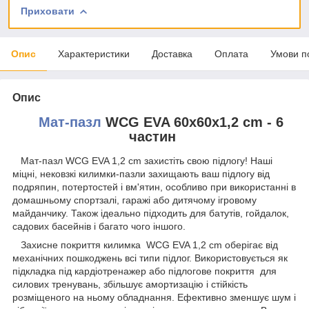
Приховати
Опис
Характеристики
Доставка
Оплата
Умови п
Опис
Мат-пазл
WCG EVA 60х60х1,2 cm - 6
частин
Мат-пазл WCG EVA 1,2 cm захистіть свою підлогу! Наші
міцні, нековзкі килимки-пазли захищають ваш підлогу від
подряпин, потертостей і вм'ятин, особливо при використанні в
домашньому спортзалі, гаражі або дитячому ігровому
майданчику. Також ідеально підходить для батутів, гойдалок,
садових басейнів і багато чого іншого.
Захисне покриття килимка WCG EVA 1,2 cm оберігає від
механічних пошкоджень всі типи підлог. Використовується як
підкладка під кардіотренажер або підлогове покриття для
силових тренувань, збільшує амортизацію і стійкість
розміщеного на ньому обладнання. Ефективно зменшує шум і