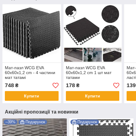
Мат-пазл WCG EVA
Мат-пазл WCG EVA
Мат-
60х60х1,2 cm - 4 частини
60х60х1,2 cm 1 шт мат
60х6
мат татамі
татами
ласт
спор
748
178
139
₴
₴
Купити
Купити
Акційні пропозиції та новинки
–39%
Подарунок
Подарунок