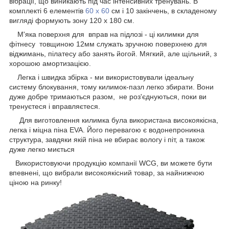
вібрації, що виникають під час інтенсивних тренувань. В
комплекті 6 елементів
60 х 60
см і 10 закінчень, в складеному
вигляді формують зону 120 х 180 см.
М'яка поверхня для вправ на підлозі - ці килимки для
фітнесу товщиною 12мм служать зручною поверхнею для
віджимань, пілатесу або занять йогой. Мягкий, але щільний, з
хорошою амортизацією.
Легка і швидка збірка - ми використовували ідеальну
систему блокування, тому килимок-пазл легко збирати. Вони
дуже добре тримаються разом, не роз'єднуються, поки ви
тренуєтеся і вправляєтеся.
Для виготовлення килимка була використана високоякісна,
легка і міцна піна EVA. Його перевагою є водонепроникна
структура, завдяки якій піна не вбирає вологу і піт, а також
дуже легко миється
Використовуючи продукцію компанії WCG, ви можете бути
впевнені, що вибрали високоякісний товар, за найнижчою
ціною на ринку!