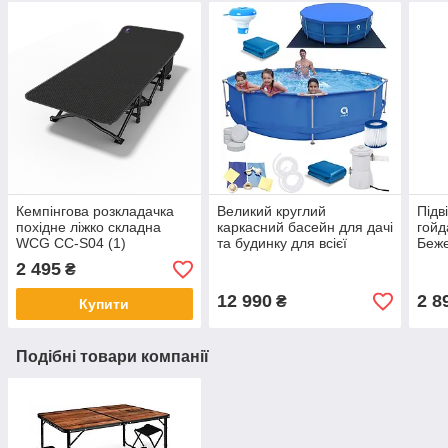
Кемпінгова розкладачка
Великий круглий
Підв
похідне ліжко складна
каркасний басейн для дачі
гойд
WCG CC-S04 (1)
та будинку для всієї
Беже
родини з насосом та
2 495
₴
фільтром 360 х 76 см 19 в
1 Синій Shopik
12 990
2 8
₴
Купити
Подібні товари компанії