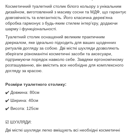
Косметичний туалетний столик білого кольору з унікальним
дизайном, виготовлений з масиву сосни та МДФ, що гарантує
довговічність та елегантність. Його класична дерев'яна
обробка гармонує з будь-яким стилем інтер'єру, додаючи
шарму і функціональності.
Туалетний столик оснащений великим практичним
дзеркалом, яке ідеально підходить для ваших щоденних
ритуалів догляду за собою. Дві місткі шухляди дозволяють
зберігати різноманітні косметичні засоби та аксесуари,
підтримуючи порядок навколо себе. Завдяки ергономічному
розташуванню, він вмістить все необхідне для комплексного
догляду за красою.
Розміри туалетного столику:
✔️ Довжина: 80см
✔️ Ширина: 40см
✔️ Висота: 125см
☑️ ШУХЛЯДИ:
Дві місткі шухляди легко вміщують всі необхідні косметичні