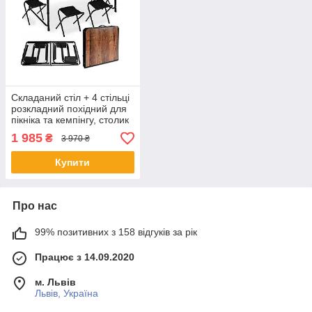
Складаний стіл + 4 стільці
розкладний похідний для
пікніка та кемпінгу, столик
похідний садовий 120x60
1 985
₴
3 970 ₴
см Shopik
Купити
Про нас
99% позитивних з 158 відгуків за рік
Працює з 14.09.2020
м. Львів
Львів, Україна