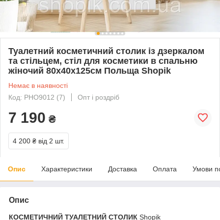
Туалетний косметичний столик із дзеркалом
та стільцем, стіл для косметики в спальню
жіночий 80x40x125см Польща Shopik
Немає в наявності
Код: PHO9012 (7)
Опт і роздріб
7 190
₴
4 200 ₴
від 2 шт.
Опис
Характеристики
Доставка
Оплата
Умови п
Опис
КОСМЕТИЧНИЙ ТУАЛЕТНИЙ СТОЛИК
Shopik