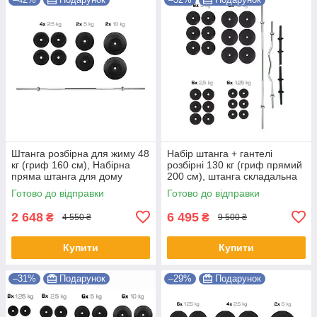
Штанга розбірна для жиму 48
Набір штанга + гантелі
кг (гриф 160 см), Набірна
розбірні 130 кг (гриф прямий
пряма штанга для дому
200 см), штанга складальна
Shopik
для тренувань удома Shopik
Готово до відправки
Готово до відправки
2 648
6 495
₴
₴
4 550 ₴
9 500 ₴
Купити
Купити
–31%
Подарунок
–29%
Подарунок