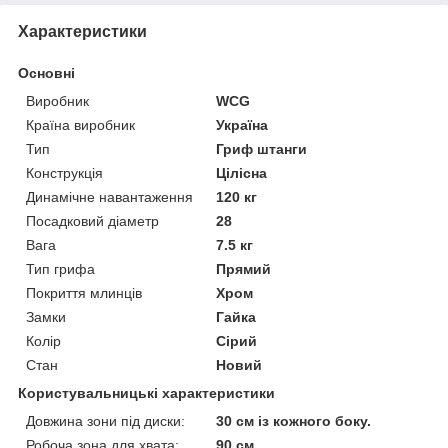
Характеристики
Основні
Виробник
WCG
Країна виробник
Україна
Тип
Гриф штанги
Конструкція
Цілісна
Динамічне навантаження
120 кг
Посадковий діаметр
28
Вага
7.5 кг
Тип грифа
Прямий
Покриття млинців
Хром
Замки
Гайка
Колір
Сірий
Стан
Новий
Користувальницькі характеристики
Довжина зони під диски:
30 см із кожного боку.
Робоча зона для хвата:
90 см.