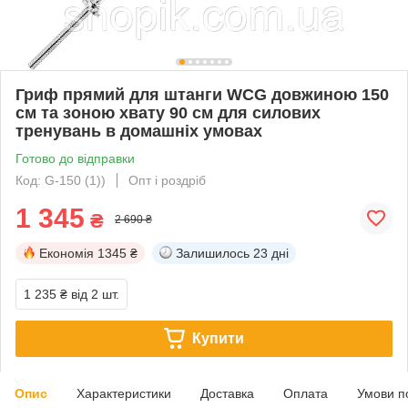
Гриф прямий для штанги WCG довжиною 150
см та зоною хвату 90 см для силових
тренувань в домашніх умовах
Готово до відправки
Код: G-150 (1))
Опт і роздріб
1 345
₴
2 690 ₴
Економія
1345 ₴
Залишилось
23 дні
1 235 ₴
від 2 шт.
Купити
Опис
Характеристики
Доставка
Оплата
Умови п