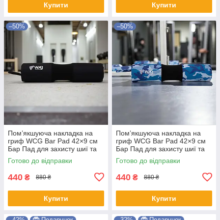
Купити
Купити
–50%
–50%
Пом’якшуюча накладка на
Пом’якшуюча накладка на
гриф WCG Bar Pad 42×9 см
гриф WCG Bar Pad 42×9 см
Бар Пад для захисту шиї та
Бар Пад для захисту шиї та
плечей під час тренувань із
плечей під час силових
Готово до відправки
Готово до відправки
штангою гіпоалергенна
тренувань із штангою із піни
440
440
₴
₴
880 ₴
880 ₴
Купити
Купити
–42%
Подарунок
–32%
Подарунок