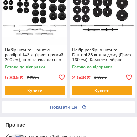
Набір штанга + гантелі
Набір розбірна штанга +
розбірні 142 кг (гриф прямий
Гантелі 38 кг для дому (Гриф
200 см), штанга складальна
160 см), Комплект збірна
для тренувань удома Shopik
штанга спортивна Shopik
Готово до відправки
Готово до відправки
6 845
2 548
₴
₴
9 900 ₴
3 600 ₴
Купити
Купити
Показати ще
Про нас
99% позитивних з 158 відгуків за рік