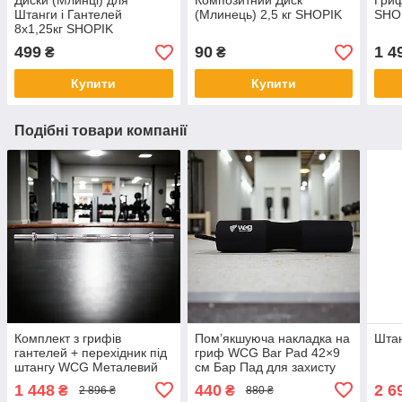
Диски (Млинці) для
Композитний Диск
Гриф
Штанги і Гантелей
(Млинець) 2,5 кг SHOPIK
SHO
8х1,25кг SHOPIK
499
90
1 4
₴
₴
Купити
Купити
Подібні товари компанії
Комплект з грифів
Пом’якшуюча накладка на
Штан
гантелей + перехідник під
гриф WCG Bar Pad 42×9
штангу WCG Металевий
см Бар Пад для захисту
з’єднувач для штанги + 2
шиї та плечей під час
1 448
440
2 6
₴
₴
2 896 ₴
880 ₴
грифи гантель для
тренувань із штангою