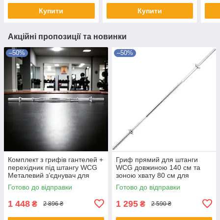
з’єднання
гіпоалергенна
Купити
Купити
Акційні пропозиції та новинки
–50%
–50%
Комплект з грифів гантелей +
Гриф прямий для штанги
перехідник під штангу WCG
WCG довжиною 140 см та
Металевий з’єднувач для
зоною хвату 80 см для
штанги + 2 грифи гантель
силових тренувань в
Готово до відправки
Готово до відправки
для з’єднання
домашніх умовах
1 448
1 295
₴
₴
2 896 ₴
2 590 ₴