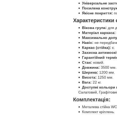
Універсальне заст
Посилена конструк
Якісне покриття:
по
Характеристики 
Вікова група:
для д
Матеріал каркаса:
Максимально допу
Навіс:
не передбач
Каркас (стійка):
є.
Захисна антимоскіт
Гарантійний термі
Стан:
новий.
Довжина:
3500 мм.
Ширина:
1200 мм.
Висота:
1250 мм.
Вага:
22 кг.
Доступні кольори 
Салатовий, Графітови
Комплектація:
Металева стійка W
Комплект кріплень.