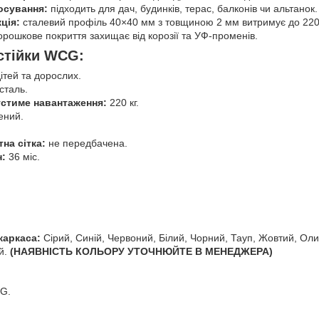
осування:
підходить для дач, будинків, терас, балконів чи альтанок.
ція:
сталевий профіль 40×40 мм з товщиною 2 мм витримує до 220 
рошкове покриття захищає від корозії та УФ-променів.
стійки WCG:
ітей та дорослих.
сталь.
стиме навантаження:
220 кг.
ений.
на сітка:
не передбачена.
н:
36 міс.
каркаса:
Сірий, Синій, Червоний, Білий, Чорний, Тауп, Жовтий, Ол
й.
(НАЯВНІСТЬ КОЛЬОРУ УТОЧНЮЙТЕ В МЕНЕДЖЕРА)
CG.