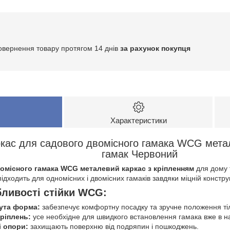
овернення товару протягом 14 днів
за рахунок покупця
Характеристики
кас для садового двомісного гамака WCG метал
гамак Червоний
вомісного гамака WCG металевий каркас з кріпленням
для дому 
підходить для одномісних і двомісних гамаків завдяки міцній конструк
бливості стійки WCG:
ута форма:
забезпечує комфортну посадку та зручне положення ті
ріплень:
усе необхідне для швидкого встановлення гамака вже в на
і опори:
захищають поверхню від подряпин і пошкоджень.