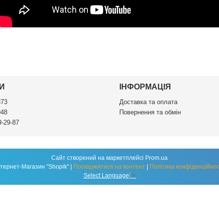
И
ІНФОРМАЦІЯ
873
Доставка та оплата
948
Повернення та обмін
9-29-87
Сайт створений на маркетплейсі
Prom.ua
Інтернет-Магазин "Shopik" |
Поскаржитися на контент
|
Політика конфіденційнос
Select Language
▼