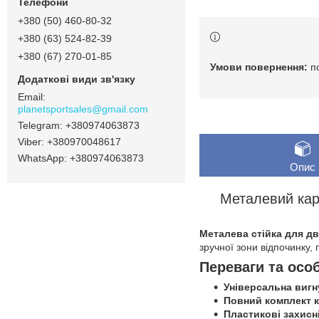
+380 (50) 460-80-32
+380 (63) 524-82-39
+380 (67) 270-01-85
п
planetsportsales@gmail.com
+380974063873
+380970048617
+380974063873
Опис
Металевий кар
Металева стійка для д
зручної зони відпочинку, 
Переваги та осо
Універсальна вигн
Повний комплект к
Пластикові захисн