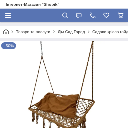
Інтернет-Магазин "Shopik"
Товари та послуги
Дім Сад Город
Садове крісло гой
–50%