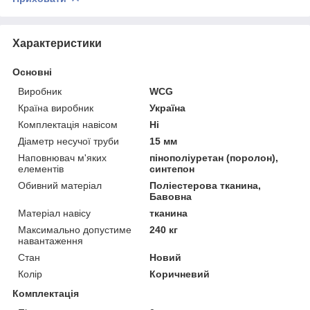
Характеристики
Основні
Виробник
WCG
Країна виробник
Україна
Комплектація навісом
Ні
Діаметр несучої труби
15 мм
Наповнювач м'яких
пінополіуретан (поролон),
елементів
синтепон
Обивний матеріал
Поліестерова тканина,
Бавовна
Матеріал навісу
тканина
Максимально допустиме
240 кг
навантаження
Стан
Новий
Колір
Коричневий
Комплектація