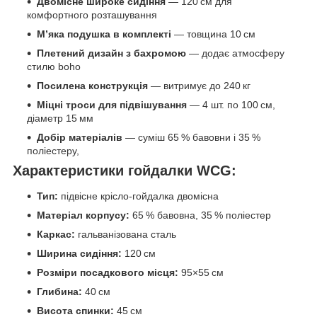
Двомісне широке сидіння
— 120 см для
комфортного розташування
М’яка подушка в комплекті
— товщина 10 см
Плетений дизайн з бахромою
— додає атмосферу
стилю boho
Посилена конструкція
— витримує до 240 кг
Міцні троси для підвішування
— 4 шт. по 100 см,
діаметр 15 мм
Добір матеріалів
— суміш 65 % бавовни і 35 %
поліестеру,
Характеристики гойдалки WCG:
Тип:
підвісне крісло-гойдалка двомісна
Матеріал корпусу:
65 % бавовна, 35 % поліестер
Каркас:
гальванізована сталь
Ширина сидіння:
120 см
Розміри посадкового місця:
95×55 см
Глибина:
40 см
Висота спинки:
45 см