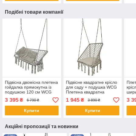
Подібні товари компанії
Підвісна двомісна плетена
Підвісне квадратне крісло
Плет
гойдалка прямокутна із
для саду + подушка WCG
кріс
подушкою 120 см WCG
Плетена квадратна
шир
Плетене підвісне крісло
садова гойдалка із
підв
3 395
1 945
3 3
₴
₴
6 790 ₴
3 890 ₴
Білий
подушкою Білий
Граф
Купити
Купити
Акційні пропозиції та новинки