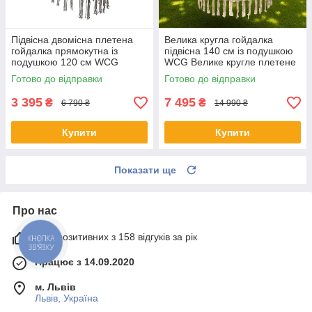
Підвісна двомісна плетена
Велика кругла гойдалка
гойдалка прямокутна із
підвісна 140 см із подушкою
подушкою 120 см WCG
WCG Велике кругле плетене
Плетене підвісне крісло Білий
крісло + 4 подушки Білий
Готово до відправки
Готово до відправки
3 395
7 495
₴
₴
6 790 ₴
14 990 ₴
Купити
Купити
Показати ще
Про нас
99% позитивних з 158 відгуків за рік
КНОПКА
ЗВ'ЯЗКУ
Працює з 14.09.2020
м. Львів
Львів, Україна