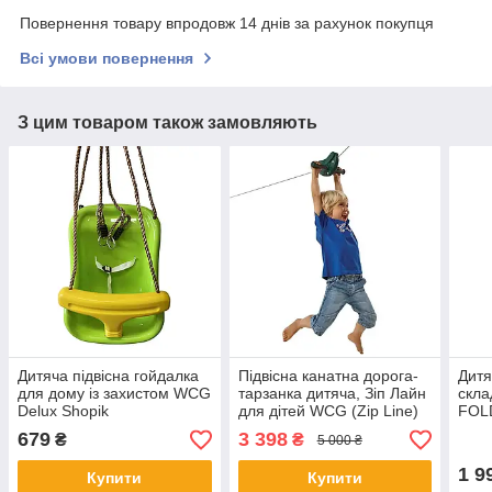
Повернення товару впродовж 14 днів за рахунок покупця
Всі умови повернення
З цим товаром також замовляють
Дитяча підвісна гойдалка
Підвісна канатна дорога-
Дитя
для дому із захистом WCG
тарзанка дитяча, Зіп Лайн
скл
Delux Shopik
для дітей WCG (Zip Line)
FOLD
S Shopik
679
3 398
₴
₴
5 000 ₴
1 9
Купити
Купити