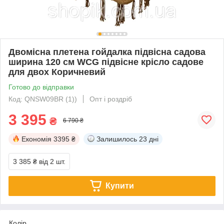
Двомісна плетена гойдалка підвісна садова
ширина 120 см WCG підвісне крісло садове
для двох Коричневий
Готово до відправки
Код: QNSW09BR (1))
Опт і роздріб
3 395
₴
6 790 ₴
Економія
3395 ₴
Залишилось
23 дні
3 385 ₴
від 2 шт.
Купити
Колір