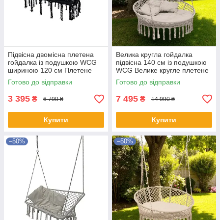
Підвісна двомісна плетена
Велика кругла гойдалка
гойдалка із подушкою WCG
підвісна 140 см із подушкою
шириною 120 см Плетене
WCG Велике кругле плетене
підвісне крісло для двох
крісло із м’якою подушкою
Готово до відправки
Готово до відправки
Чорний
Сірий
3 395
7 495
₴
₴
6 790 ₴
14 990 ₴
Купити
Купити
–50%
–50%