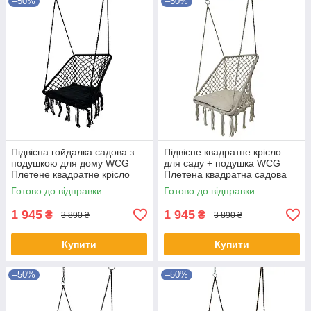
–50%
–50%
Підвісна гойдалка садова з
Підвісне квадратне крісло
подушкою для дому WCG
для саду + подушка WCG
Плетене квадратне крісло
Плетена квадратна садова
підвісне садове + подушка
гойдалка із подушкою Білий
Готово до відправки
Готово до відправки
Чорний
1 945
1 945
₴
₴
3 890 ₴
3 890 ₴
Купити
Купити
–50%
–50%