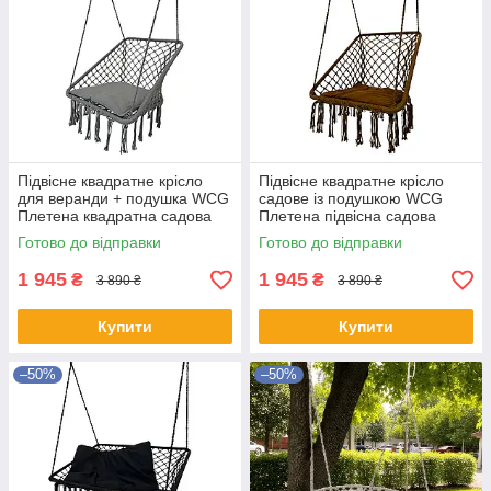
Підвісне квадратне крісло
Підвісне квадратне крісло
для веранди + подушка WCG
садове із подушкою WCG
Плетена квадратна садова
Плетена підвісна садова
гойдалка із подушкою
гойдалка із подушкою
Готово до відправки
Готово до відправки
Графітовий
Коричневий
1 945
1 945
₴
₴
3 890 ₴
3 890 ₴
Купити
Купити
–50%
–50%