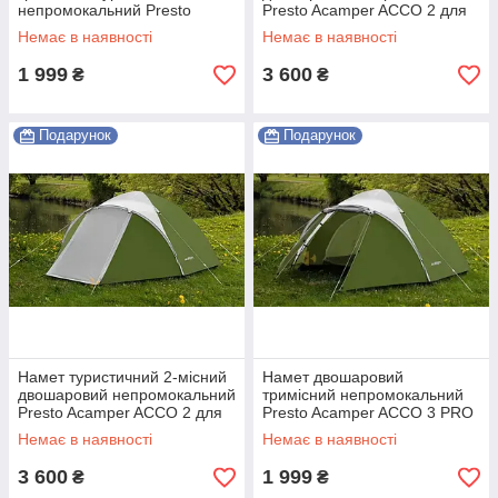
непромокальний Presto
Presto Acamper ACCO 2 для
Acamper ACCO 3 PRO для
відпочинку Shopik
Немає в наявності
Немає в наявності
відпочинку Shopik
1 999
3 600
₴
₴
Подарунок
Подарунок
Намет туристичний 2-місний
Намет двошаровий
двошаровий непромокальний
тримісний непромокальний
Presto Acamper ACCO 2 для
Presto Acamper ACCO 3 PRO
відпочинку Shopik
для туризму відпочинку
Немає в наявності
Немає в наявності
зелений Shopik
3 600
1 999
₴
₴