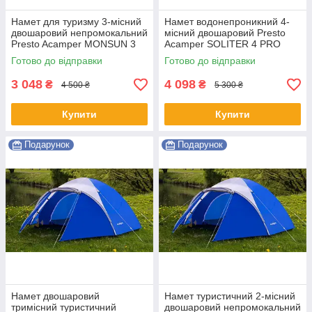
Намет для туризму 3-місний
Намет водонепроникний 4-
двошаровий непромокальний
місний двошаровий Presto
Presto Acamper MONSUN 3
Acamper SOLITER 4 PRO
PRO синій Shopik
зелений-синій Shopik
Готово до відправки
Готово до відправки
3 048
4 098
₴
₴
4 500 ₴
5 300 ₴
Купити
Купити
Подарунок
Подарунок
Намет двошаровий
Намет туристичний 2-місний
тримісний туристичний
двошаровий непромокальний