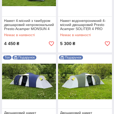
Намет 4-місний з тамбуром
Намет водонепроникний 4-
двошаровий непромокальний
місний двошаровий Presto
Presto Acamper MONSUN 4
Acamper SOLITER 4 PRO
PRO сірий Shopik
сіро-синій Shopik
Немає в наявності
Немає в наявності
4 450
5 300
₴
₴
Топ
Подарунок
Подарунок
Двошаровий намет
Двошаровий намет